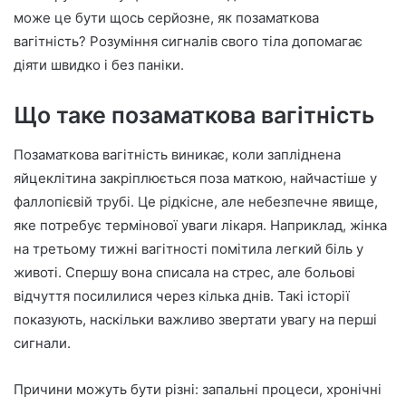
n
може це бути щось серйозне, як позаматкова
e
вагітність? Розуміння сигналів свого тіла допомагає
m
діяти швидко і без паніки.
a
i
Що таке позаматкова вагітність
l
Позаматкова вагітність виникає, коли запліднена
яйцеклітина закріплюється поза маткою, найчастіше у
фаллопієвій трубі. Це рідкісне, але небезпечне явище,
яке потребує термінової уваги лікаря. Наприклад, жінка
на третьому тижні вагітності помітила легкий біль у
животі. Спершу вона списала на стрес, але больові
відчуття посилилися через кілька днів. Такі історії
показують, наскільки важливо звертати увагу на перші
сигнали.
Причини можуть бути різні: запальні процеси, хронічні