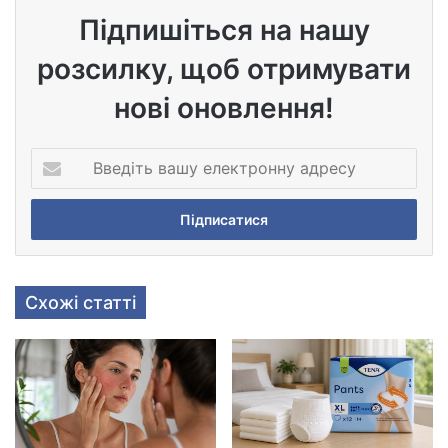
Підпишіться на нашу
розсилку, щоб отримувати
нові оновлення!
В
в
е
д
і
т
ь
Схожі статті
в
а
ш
у
е
л
е