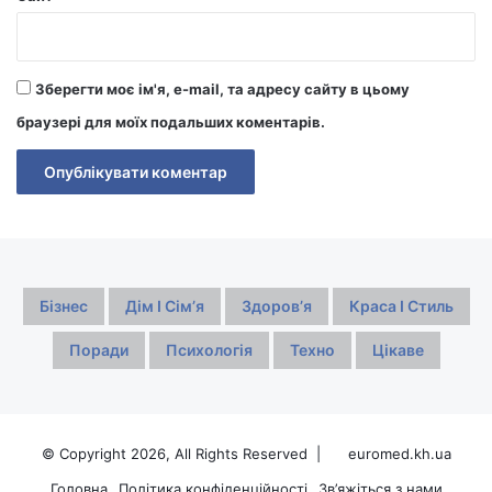
Зберегти моє ім'я, e-mail, та адресу сайту в цьому
браузері для моїх подальших коментарів.
Бізнес
Дім І Сімʼя
Здоровʼя
Краса І Стиль
Поради
Психологія
Техно
Цікаве
© Copyright 2026, All Rights Reserved |
euromed.kh.ua
Головна
Політика конфіденційності
Зв’яжіться з нами