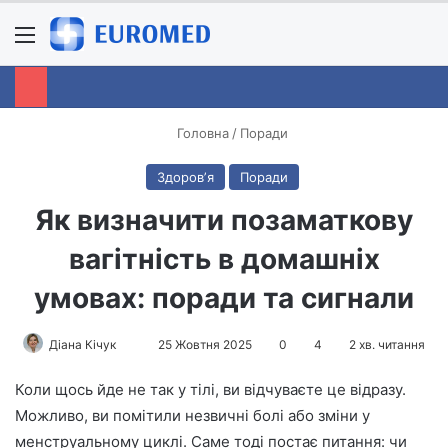
Menu
S
Головна
/
Поради
Здоровʼя
Поради
Як визначити позаматкову
вагітність в домашніх
умовах: поради та сигнали
Діана Кічук
S
25 Жовтня 2025
0
4
2 хв. читання
e
Коли щось йде не так у тілі, ви відчуваєте це відразу.
n
Можливо, ви помітили незвичні болі або зміни у
d
менструальному циклі. Саме тоді постає питання: чи
a