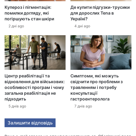
к
Купероз і пігментація:
Де купити підгузки-трусики
т
помилки догляду, які
для дорослих Tena в
р
погіршують стан шкіри
Україні?
о
2 дні ago
4 дні ago
н
н
у
а
д
р
е
с
Центр реабілітації та
Симптоми, які можуть
у
відновлення для військових:
свідчити про проблеми з
особливості програм і чому
травленням і потребу
загальна реабілітація не
консультації
підходить
гастроентеролога
5 днів ago
7 днів ago
Залишити відповідь