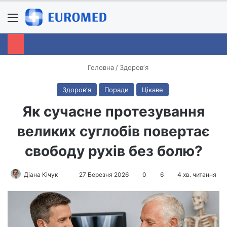
Menu
S
Головна
/
Здоровʼя
Здоровʼя
Поради
Цікаве
Як сучасне протезування
великих суглобів повертає
свободу рухів без болю?
Діана Кічук
S
27 Березня 2026
0
6
4 хв. читання
e
n
d
a