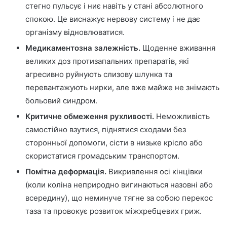
стегно пульсує і ниє навіть у стані абсолютного
спокою. Це виснажує нервову систему і не дає
організму відновлюватися.
Медикаментозна залежність.
Щоденне вживання
великих доз протизапальних препаратів, які
агресивно руйнують слизову шлунка та
перевантажують нирки, але вже майже не знімають
больовий синдром.
Критичне обмеження рухливості.
Неможливість
самостійно взутися, піднятися сходами без
сторонньої допомоги, сісти в низьке крісло або
скористатися громадським транспортом.
Помітна деформація.
Викривлення осі кінцівки
(коли коліна неприродно вигинаються назовні або
всередину), що неминуче тягне за собою перекос
таза та провокує розвиток міжхребцевих гриж.