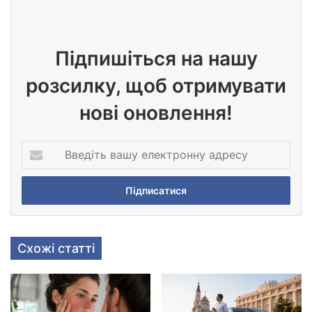
te
Підпишіться на нашу
розсилку, щоб отримувати
нові оновлення!
В
в
е
д
і
т
ь
Схожі статті
в
а
ш
у
е