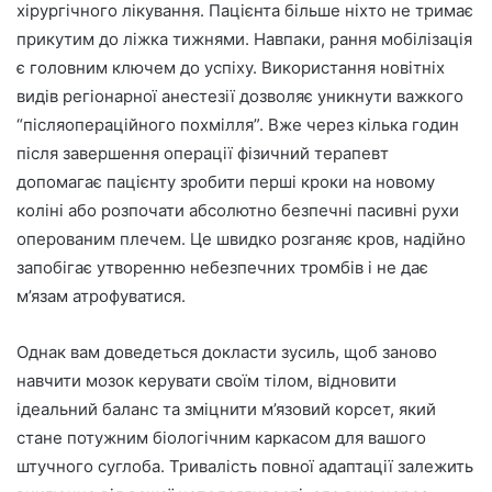
хірургічного лікування. Пацієнта більше ніхто не тримає
прикутим до ліжка тижнями. Навпаки, рання мобілізація
є головним ключем до успіху. Використання новітніх
видів регіонарної анестезії дозволяє уникнути важкого
“післяопераційного похмілля”. Вже через кілька годин
після завершення операції фізичний терапевт
допомагає пацієнту зробити перші кроки на новому
коліні або розпочати абсолютно безпечні пасивні рухи
оперованим плечем. Це швидко розганяє кров, надійно
запобігає утворенню небезпечних тромбів і не дає
м’язам атрофуватися.
Однак вам доведеться докласти зусиль, щоб заново
навчити мозок керувати своїм тілом, відновити
ідеальний баланс та зміцнити м’язовий корсет, який
стане потужним біологічним каркасом для вашого
штучного суглоба. Тривалість повної адаптації залежить