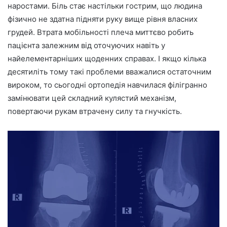
наростами. Біль стає настільки гострим, що людина
фізично не здатна підняти руку вище рівня власних
грудей. Втрата мобільності плеча миттєво робить
пацієнта залежним від оточуючих навіть у
найелементарніших щоденних справах. І якщо кілька
десятиліть тому такі проблеми вважалися остаточним
вироком, то сьогодні ортопедія навчилася філігранно
замінювати цей складний кулястий механізм,
повертаючи рукам втрачену силу та гнучкість.