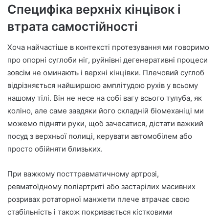
Специфіка верхніх кінцівок і
втрата самостійності
Хоча найчастіше в контексті протезування ми говоримо
про опорні суглоби ніг, руйнівні дегенеративні процеси
зовсім не оминають і верхні кінцівки. Плечовий суглоб
відрізняється найширшою амплітудою рухів у всьому
нашому тілі. Він не несе на собі вагу всього тулуба, як
коліно, але саме завдяки його складній біомеханіці ми
можемо підняти руки, щоб зачесатися, дістати важкий
посуд з верхньої полиці, керувати автомобілем або
просто обійняти близьких.
При важкому посттравматичному артрозі,
ревматоїдному поліартриті або застарілих масивних
розривах ротаторної манжети плече втрачає свою
стабільність і також покривається кістковими