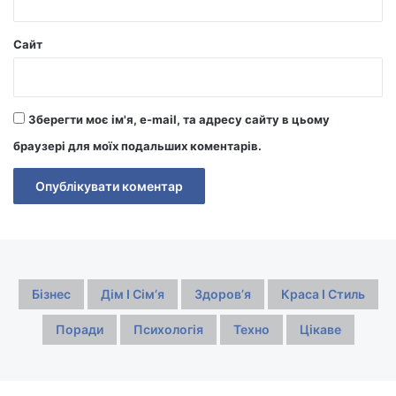
Сайт
Зберегти моє ім'я, e-mail, та адресу сайту в цьому
браузері для моїх подальших коментарів.
Бізнес
Дім І Сімʼя
Здоровʼя
Краса І Стиль
Поради
Психологія
Техно
Цікаве