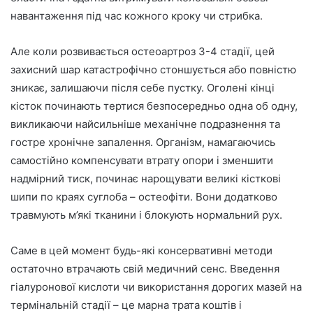
навантаження під час кожного кроку чи стрибка.
Але коли розвивається остеоартроз 3-4 стадії, цей
захисний шар катастрофічно стоншується або повністю
зникає, залишаючи після себе пустку. Оголені кінці
кісток починають тертися безпосередньо одна об одну,
викликаючи найсильніше механічне подразнення та
гостре хронічне запалення. Організм, намагаючись
самостійно компенсувати втрату опори і зменшити
надмірний тиск, починає нарощувати великі кісткові
шипи по краях суглоба – остеофіти. Вони додатково
травмують м’які тканини і блокують нормальний рух.
Саме в цей момент будь-які консервативні методи
остаточно втрачають свій медичний сенс. Введення
гіалуронової кислоти чи використання дорогих мазей на
термінальній стадії – це марна трата коштів і