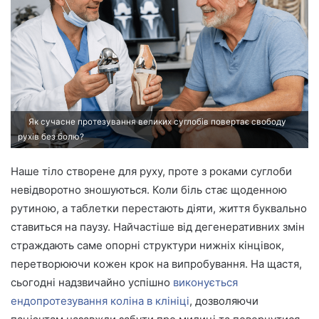
n
e
m
a
i
l
Як сучасне протезування великих суглобів повертає свободу
рухів без болю?
Наше тіло створене для руху, проте з роками суглоби
невідворотно зношуються. Коли біль стає щоденною
рутиною, а таблетки перестають діяти, життя буквально
ставиться на паузу. Найчастіше від дегенеративних змін
страждають саме опорні структури нижніх кінцівок,
перетворюючи кожен крок на випробування. На щастя,
сьогодні надзвичайно успішно
виконується
ендопротезування коліна в клініці
, дозволяючи