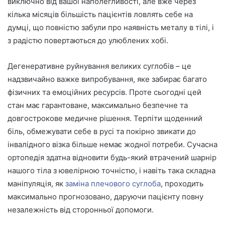
виключно від вашої наполегливості, але вже через
кілька місяців більшість пацієнтів ловлять себе на
думці, що повністю забули про наявність металу в тілі, і
з радістю повертаються до улюблених хобі.
Дегенеративне руйнування великих суглобів – це
надзвичайно важке випробування, яке забирає багато
фізичних та емоційних ресурсів. Проте сьогодні цей
стан має гарантоване, максимально безпечне та
довгострокове медичне рішення. Терпіти щоденний
біль, обмежувати себе в русі та покірно звикати до
інвалідного візка більше немає жодної потреби. Сучасна
ортопедія здатна відновити будь-який втрачений шарнір
нашого тіла з ювелірною точністю, і навіть така складна
маніпуляція, як
заміна плечового суглоба
, проходить
максимально прогнозовано, даруючи пацієнту повну
незалежність від сторонньої допомоги.