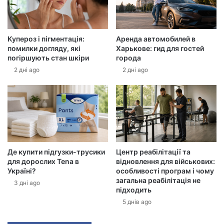
л
е
к
Купероз і пігментація:
Аренда автомобилей в
т
помилки догляду, які
Харькове: гид для гостей
р
погіршують стан шкіри
города
о
2 дні ago
2 дні ago
н
н
у
а
д
р
е
с
Де купити підгузки-трусики
Центр реабілітації та
у
для дорослих Tena в
відновлення для військових:
Україні?
особливості програм і чому
загальна реабілітація не
3 дні ago
підходить
5 днів ago