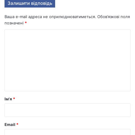
Залишити відповідь
Ваша e-mail адреса не оприлюднюватиметься.
Обов’язкові поля
позначені
*
К
о
м
е
н
т
а
р
Ім'я
*
*
Email
*