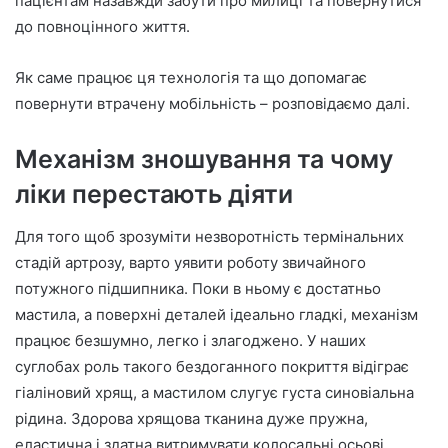
пацієнтам назавжди забути про милиці та повернутися
до повноцінного життя.
Як саме працює ця технологія та що допомагає
повернути втрачену мобільність – розповідаємо далі.
Механізм зношування та чому
ліки перестають діяти
Для того щоб зрозуміти незворотність термінальних
стадій артрозу, варто уявити роботу звичайного
потужного підшипника. Поки в ньому є достатньо
мастила, а поверхні деталей ідеально гладкі, механізм
працює безшумно, легко і злагоджено. У наших
суглобах роль такого бездоганного покриття відіграє
гіаліновий хрящ, а мастилом слугує густа синовіальна
рідина. Здорова хрящова тканина дуже пружна,
еластична і здатна витримувати колосальні осьові