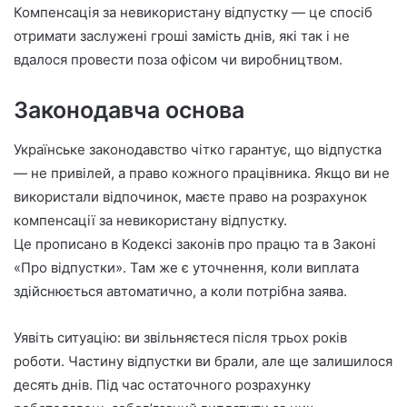
n
Компенсація за невикористану відпустку — це спосіб
e
отримати заслужені гроші замість днів, які так і не
m
вдалося провести поза офісом чи виробництвом.
a
i
Законодавча основа
l
Українське законодавство чітко гарантує, що відпустка
— не привілей, а право кожного працівника. Якщо ви не
використали відпочинок, маєте право на розрахунок
компенсації за невикористану відпустку.
Це прописано в Кодексі законів про працю та в Законі
«Про відпустки». Там же є уточнення, коли виплата
здійснюється автоматично, а коли потрібна заява.
Уявіть ситуацію: ви звільняєтеся після трьох років
роботи. Частину відпустки ви брали, але ще залишилося
десять днів. Під час остаточного розрахунку