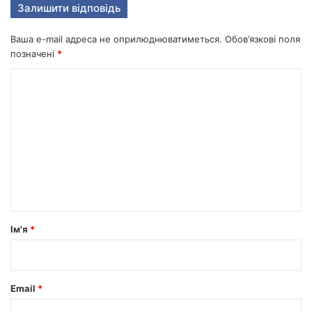
Залишити відповідь
Ваша e-mail адреса не оприлюднюватиметься.
Обов’язкові поля
позначені
*
К
о
м
е
н
т
а
р
Ім'я
*
*
Email
*