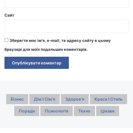
Сайт
Зберегти моє ім'я, e-mail, та адресу сайту в цьому
браузері для моїх подальших коментарів.
Бізнес
Дім І Сімʼя
Здоровʼя
Краса І Стиль
Поради
Психологія
Техно
Цікаве