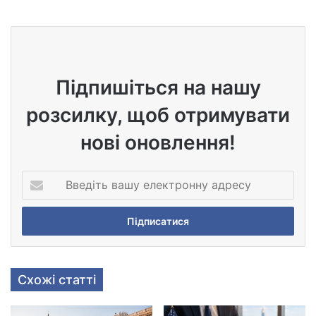
bsi
te
Підпишіться на нашу
розсилку, щоб отримувати
нові оновлення!
В
в
е
д
і
т
ь
Схожі статті
в
а
ш