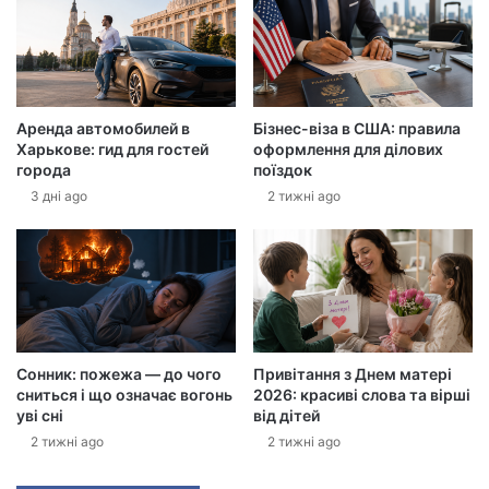
у
е
л
е
к
Аренда автомобилей в
Бізнес-віза в США: правила
т
Харькове: гид для гостей
оформлення для ділових
р
города
поїздок
о
3 дні ago
2 тижні ago
н
н
у
а
д
р
е
с
Сонник: пожежа — до чого
Привітання з Днем матері
у
сниться і що означає вогонь
2026: красиві слова та вірші
уві сні
від дітей
2 тижні ago
2 тижні ago