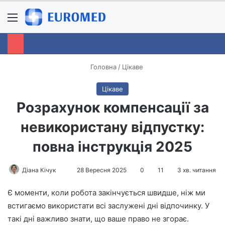
Menu
S
Головна
/
Цікаве
Цікаве
Розрахунок компенсації за
невикористану відпустку:
повна інструкція 2025
Діана Кічук
S
28 Вересня 2025
0
11
3 хв. читання
e
Є моменти, коли робота закінчується швидше, ніж ми
n
встигаємо використати всі заслужені дні відпочинку. У
d
такі дні важливо знати, що ваше право не згорає.
a