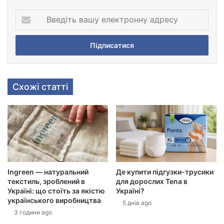
В
в
е
д
і
т
ь
Схожі статті
в
а
ш
у
е
л
е
к
Ingreen — натуральний
Де купити підгузки-трусики
т
текстиль, зроблений в
для дорослих Tena в
р
Україні: що стоїть за якістю
Україні?
о
українського виробництва
5 днів ago
н
3 години ago
н