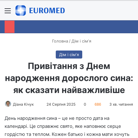
Menu
S
Головна
/
Дім і сімʼя
Дім і сімʼя
Привітання з Днем
народження дорослого сина:
як сказати найважливіше
Діана Кічук
S
24 Серпня 2025
0
686
3 хв. читання
e
День народження сина – це не просто дата на
n
календарі. Це справжнє свято, яке наповнює серце
d
гордістю та теплом. Кожен батько і кожна мати хочуть
a