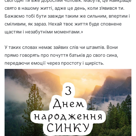
сьогодні ти вже дорослий чоловік. Мабуть, це найкраще
свято в нашому житті, адже це день, коли з’явився ти.
Бажаємо тобі бути завжди таким же сильним, впертим і
сміливим, як зараз. Нехай твоє життя буде сповнене
щастям і незабутніми моментами.»
У таких словах немає зайвих слів чи штампів. Вони
прямо говорять про почуття батьків до свого сина,
передаючи емоції через простоту і щирість.