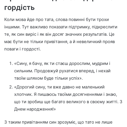
гордість
Коли мова йде про тата, слова повинні бути трохи
іншими. Тут важливо показати підтримку, підкреслити
те, як син виріс і як він досяг значних результатів. Це
має бути не тільки привітання, а й невеличкий прояв
поваги і гордості.
«Сину, я бачу, як ти стаєш дорослим, мудрим і
сильним. Продовжуй рухатися вперед, і нехай
твоїм шляхом буде тільки успіх».
«Дорогий сину, ти вже давно не маленький
хлопчик. Я пишаюсь твоїми досягненнями і знаю,
що ти зробиш ще багато великого в своєму житті. З
Днем народження!»
З таким привітанням син зрозуміє, що тато не лише