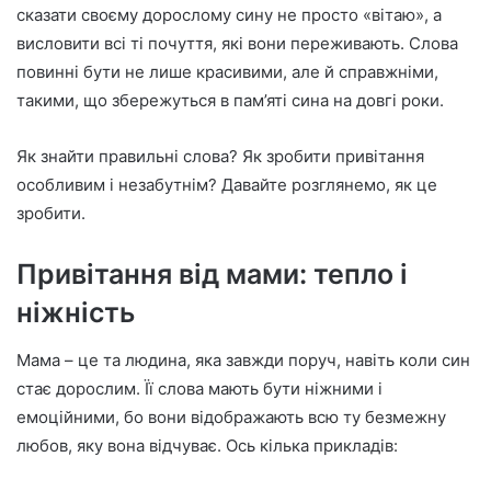
n
сказати своєму дорослому сину не просто «вітаю», а
e
висловити всі ті почуття, які вони переживають. Слова
m
повинні бути не лише красивими, але й справжніми,
a
такими, що збережуться в пам’яті сина на довгі роки.
i
l
Як знайти правильні слова? Як зробити привітання
особливим і незабутнім? Давайте розглянемо, як це
зробити.
Привітання від мами: тепло і
ніжність
Мама – це та людина, яка завжди поруч, навіть коли син
стає дорослим. Її слова мають бути ніжними і
емоційними, бо вони відображають всю ту безмежну
любов, яку вона відчуває. Ось кілька прикладів: