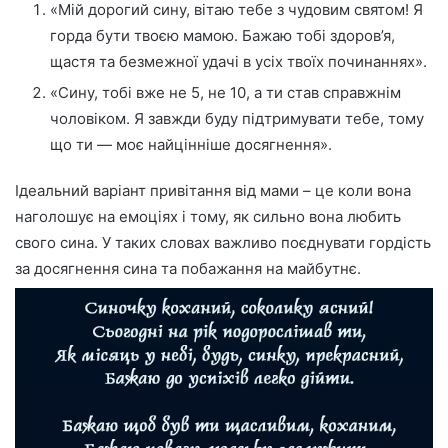
«Мій дорогий сину, вітаю тебе з чудовим святом! Я
горда бути твоєю мамою. Бажаю тобі здоров’я,
щастя та безмежної удачі в усіх твоїх починаннях».
«Сину, тобі вже не 5, не 10, а ти став справжнім
чоловіком. Я завжди буду підтримувати тебе, тому
що ти — моє найцінніше досягнення».
Ідеальний варіант привітання від мами – це коли вона
наголошує на емоціях і тому, як сильно вона любить
свого сина. У таких словах важливо поєднувати гордість
за досягнення сина та побажання на майбутнє.