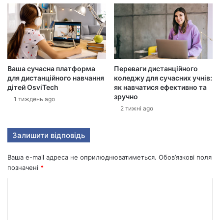
у
а
д
р
е
с
у
Ваша сучасна платформа
Переваги дистанційного
для дистанційного навчання
коледжу для сучасних учнів:
дітей OsviTech
як навчатися ефективно та
зручно
1 тиждень ago
2 тижні ago
Залишити відповідь
Ваша e-mail адреса не оприлюднюватиметься.
Обов’язкові поля
позначені
*
К
о
м