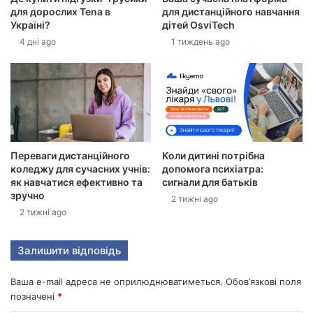
для дорослих Tena в
для дистанційного навчання
р
Україні?
дітей OsviTech
о
4 дні ago
1 тиждень ago
н
н
у
а
д
р
е
с
Переваги дистанційного
Коли дитині потрібна
у
коледжу для сучасних учнів:
допомога психіатра:
як навчатися ефективно та
сигнали для батьків
зручно
2 тижні ago
2 тижні ago
Залишити відповідь
Ваша e-mail адреса не оприлюднюватиметься.
Обов’язкові поля
позначені
*