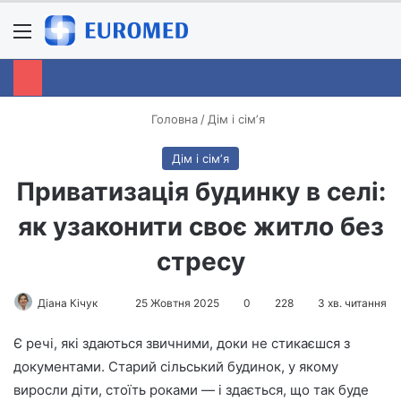
Menu
S
Головна
/
Дім і сімʼя
Дім і сімʼя
Приватизація будинку в селі:
як узаконити своє житло без
стресу
Діана Кічук
S
25 Жовтня 2025
0
228
3 хв. читання
e
Є речі, які здаються звичними, доки не стикаєшся з
n
документами. Старий сільський будинок, у якому
d
виросли діти, стоїть роками — і здається, що так буде
a