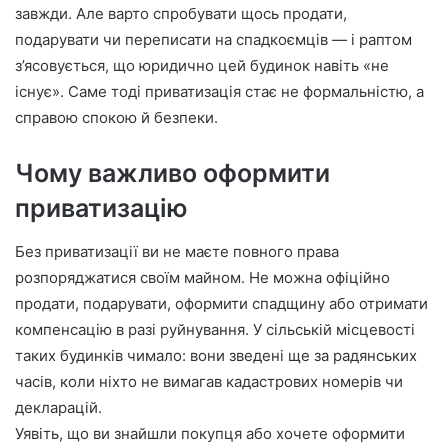
n
завжди. Але варто спробувати щось продати,
e
подарувати чи переписати на спадкоємців — і раптом
m
з’ясовується, що юридично цей будинок навіть «не
a
існує». Саме тоді приватизація стає не формальністю, а
i
справою спокою й безпеки.
l
Чому важливо оформити
приватизацію
Без приватизації ви не маєте повного права
розпоряджатися своїм майном. Не можна офіційно
продати, подарувати, оформити спадщину або отримати
компенсацію в разі руйнування. У сільській місцевості
таких будинків чимало: вони зведені ще за радянських
часів, коли ніхто не вимагав кадастрових номерів чи
декларацій.
Уявіть, що ви знайшли покупця або хочете оформити