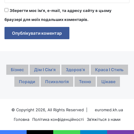
Зберегти моє ім'я, e-mail, та адресу сайту в цьому
браузері для моїх подальших коментарів.
Бізнес
Дім І Сімʼя
Здоровʼя
Краса І Стиль
Поради
Психологія
Техно
Цікаве
© Copyright 2026, All Rights Reserved |
euromed.kh.ua
Головна
Політика конфіденційності
Зв’яжіться з нами