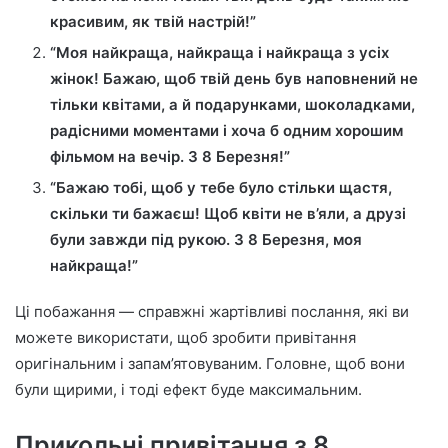
красивим, як твій настрій!”
“Моя найкраща, найкраща і найкраща з усіх
жінок! Бажаю, щоб твій день був наповнений не
тільки квітами, а й подарунками, шоколадками,
радісними моментами і хоча б одним хорошим
фільмом на вечір. З 8 Березня!”
“Бажаю тобі, щоб у тебе було стільки щастя,
скільки ти бажаєш! Щоб квіти не в’яли, а друзі
були завжди під рукою. З 8 Березня, моя
найкраща!”
Ці побажання — справжні жартівливі послання, які ви
можете використати, щоб зробити привітання
оригінальним і запам’ятовуваним. Головне, щоб вони
були щирими, і тоді ефект буде максимальним.
Прикольні привітання з 8