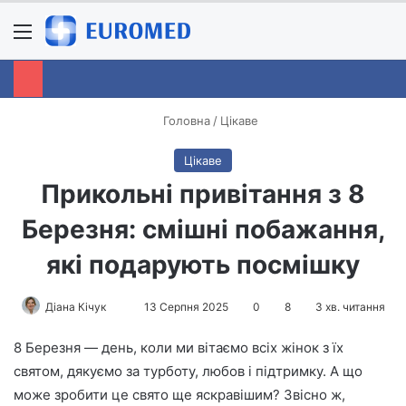
Menu
S
Головна
/
Цікаве
Цікаве
Прикольні привітання з 8
Березня: смішні побажання,
які подарують посмішку
Діана Кічук
S
13 Серпня 2025
0
8
3 хв. читання
e
8 Березня — день, коли ми вітаємо всіх жінок з їх
n
святом, дякуємо за турботу, любов і підтримку. А що
d
може зробити це свято ще яскравішим? Звісно ж,
a