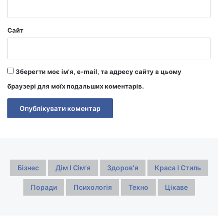
Сайт
Зберегти моє ім'я, e-mail, та адресу сайту в цьому
браузері для моїх подальших коментарів.
Бізнес
Дім І Сімʼя
Здоровʼя
Краса І Стиль
Поради
Психологія
Техно
Цікаве