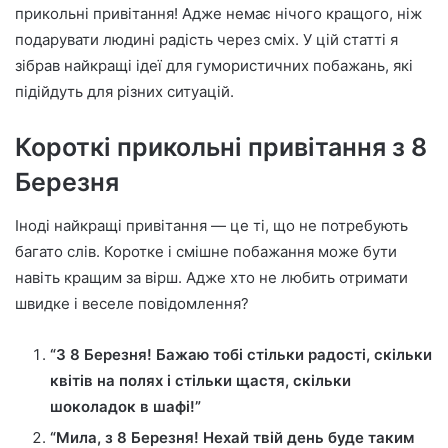
n
прикольні привітання! Адже немає нічого кращого, ніж
e
подарувати людині радість через сміх. У цій статті я
m
зібрав найкращі ідеї для гумористичних побажань, які
a
підійдуть для різних ситуацій.
i
l
Короткі прикольні привітання з 8
Березня
Іноді найкращі привітання — це ті, що не потребують
багато слів. Коротке і смішне побажання може бути
навіть кращим за вірш. Адже хто не любить отримати
швидке і веселе повідомлення?
“З 8 Березня! Бажаю тобі стільки радості, скільки
квітів на полях і стільки щастя, скільки
шоколадок в шафі!”
“Мила, з 8 Березня! Нехай твій день буде таким