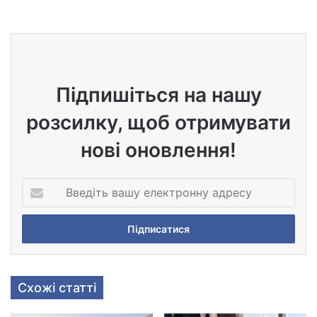
We
bsi
te
Підпишіться на нашу
розсилку, щоб отримувати
нові оновлення!
В
в
е
д
і
т
ь
Схожі статті
в
а