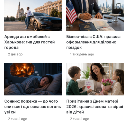
ш
у
е
л
е
к
Аренда автомобилей в
Бізнес-віза в США: правила
т
Харькове: гид для гостей
оформлення для ділових
р
города
поїздок
о
2 дні ago
1 тиждень ago
н
н
у
а
д
р
е
с
Сонник: пожежа — до чого
Привітання з Днем матері
у
сниться і що означає вогонь
2026: красиві слова та вірші
уві сні
від дітей
2 тижні ago
2 тижні ago