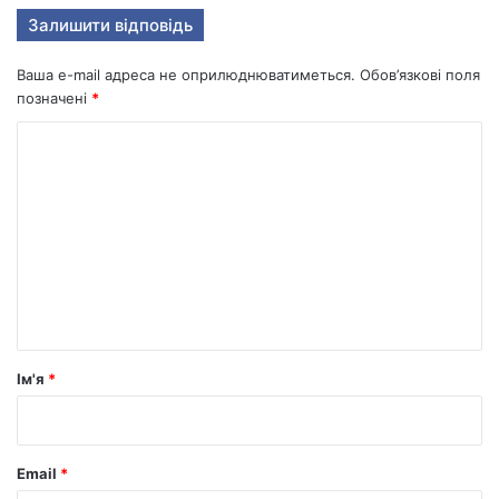
Залишити відповідь
Ваша e-mail адреса не оприлюднюватиметься.
Обов’язкові поля
позначені
*
К
о
м
е
н
т
а
р
Ім'я
*
*
Email
*