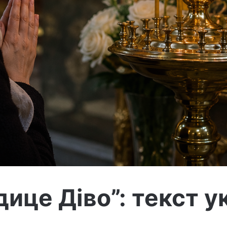
ице Діво”: текст у