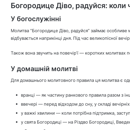
Богородице Діво, радуйся: коли
У богослужінні
Молитва “Богородице Діво, радуйся” займає особливе мі
відбувається наприкінці дня. Під час великопісної веч
Також вона звучить на повечір’ї — коротких молитвах 
У домашній молитві
Для домашнього молитовного правила ця молитва є одні
вранці — як частину ранкового правила разом з і
ввечері — перед відходом до сну, у складі вечірні
у важкі хвилини — коли потрібна підтримка, засту
у свята Богородиці — на Різдво Богородиці, Введен