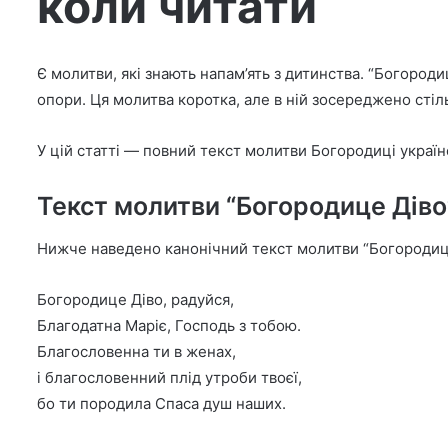
коли читати
Є молитви, які знають напам’ять з дитинства. “Богороди
опори. Ця молитва коротка, але в ній зосереджено стіл
У цій статті — повний текст молитви Богородиці українс
Текст молитви “Богородице Діво
Нижче наведено канонічний текст молитви “Богородице 
Богородице Діво, радуйся,
Благодатна Маріє, Господь з тобою.
Благословенна ти в женах,
і благословенний плід утроби твоєї,
бо ти породила Спаса душ наших.