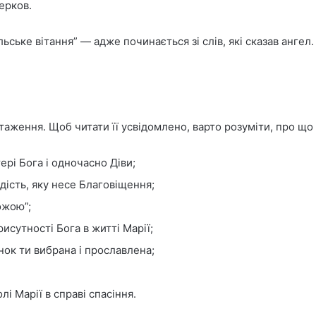
ерков.
ське вітання” — адже починається зі слів, які сказав ангел. 
аження. Щоб читати її усвідомлено, варто розуміти, про що
ері Бога і одночасно Діви;
дість, яку несе Благовіщення;
ожою”;
сутності Бога в житті Марії;
нок ти вибрана і прославлена;
і Марії в справі спасіння.