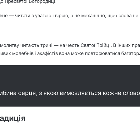
до Пресвятої Богородиці.
е — читати з увагою і вірою, а не механічно, щоб слова не 
 молитву читають тричі — на честь Святої Трійці. В інших п
ивих молебнів і акафістів вона може повторюватися багатор
либина серця, з якою вимовляється кожне слово
радиція