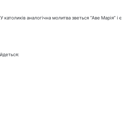
У католиків аналогічна молитва зветься “Аве Марія” і є
 йдеться: