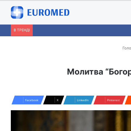
В ТРЕНДІ
Голо
Молитва “Богор
Facebook
X
LinkedIn
Pinterest