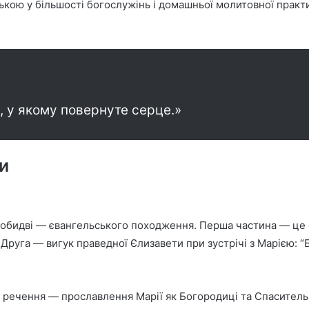
кою у більшості богослужінь і домашньої молитовної практик
, у якому повернуте серце.»
и
 обидві — євангельського походження. Перша частина — це с
 Друга — вигук праведної Єлизавети при зустрічі з Марією: 
е речення — прославлення Марії як Богородиці та Спасительн