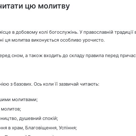
 читати цю молитву
сце в добовому колі богослужінь. У православній традиції 
ірні ця молитва виконується особливо урочисто.
перед сном, а також входить до складу правила перед причас
єю з базових. Ось коли її зазвичай читають:
ншими молитвами;
х молитов;
пництво, душевний спокій;
ня в храм, Благовіщення, Успіння;