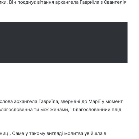
и. Він поєднує вітання архангела Гавриїла з Євангелія
лова архангела Гавриїла, звернені до Марії у момент
“Благословенна ти між женами, і благословенний плід
иці. Саме у такому вигляді молитва увійшла в