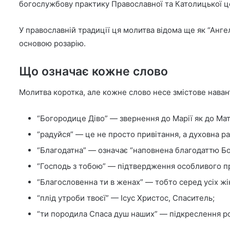
богослужбову практику Православної та Католицької ц
У православній традиції ця молитва відома ще як “Ангель
основою розарію.
Що означає кожне слово
Молитва коротка, але кожне слово несе змістове навант
“Богородице Діво” — звернення до Марії як до Мат
“радуйся” — це не просто привітання, а духовна ра
“Благодатна” — означає “наповнена благодаттю Б
“Господь з тобою” — підтвердження особливого при
“Благословенна ти в женах” — тобто серед усіх жі
“плід утроби твоєї” — Ісус Христос, Спаситель;
“ти породила Спаса душ наших” — підкреслення рол