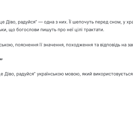
це Діво, радуйся” — одна з них. Її шепочуть перед сном, у хр
ьки, що богослови пишуть про неї цілі трактати.
ькою, пояснення її значення, походження та відповідь на запи
”
Діво, радуйся” українською мовою, який використовується 