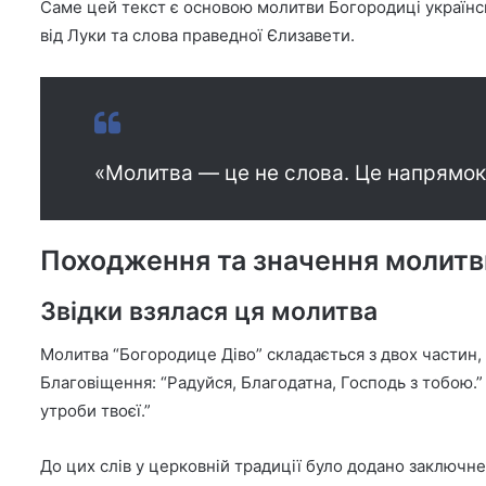
Саме цей текст є основою молитви Богородиці українсь
від Луки та слова праведної Єлизавети.
«Молитва — це не слова. Це напрямок
Походження та значення молитв
Звідки взялася ця молитва
Молитва “Богородице Діво” складається з двох частин,
Благовіщення: “Радуйся, Благодатна, Господь з тобою.”
утроби твоєї.”
До цих слів у церковній традиції було додано заключн