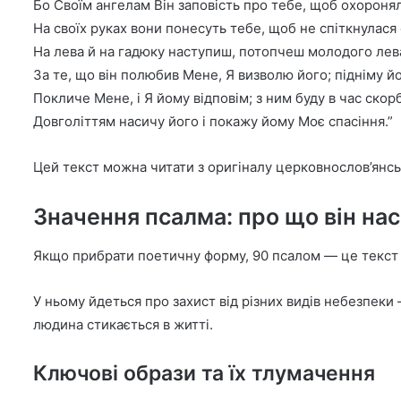
Бо Своїм ангелам Він заповість про тебе, щоб охороняли
На своїх руках вони понесуть тебе, щоб не спіткнулася 
На лева й на гадюку наступиш, потопчеш молодого лева
За те, що він полюбив Мене, Я визволю його; підніму йог
Покличе Мене, і Я йому відповім; з ним буду в час ско
Довголіттям насичу його і покажу йому Моє спасіння.”
Цей текст можна читати з оригіналу церковнослов’янсь
Значення псалма: про що він на
Якщо прибрати поетичну форму, 90 псалом — це текст п
У ньому йдеться про захист від різних видів небезпеки 
людина стикається в житті.
Ключові образи та їх тлумачення