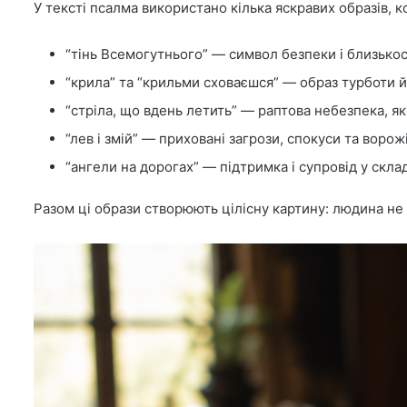
У тексті псалма використано кілька яскравих образів, к
“тінь Всемогутнього” — символ безпеки і близькос
“крила” та “крильми сховаєшся” — образ турботи й
“стріла, що вдень летить” — раптова небезпека, 
“лев і змій” — приховані загрози, спокуси та ворож
“ангели на дорогах” — підтримка і супровід у скла
Разом ці образи створюють цілісну картину: людина не 