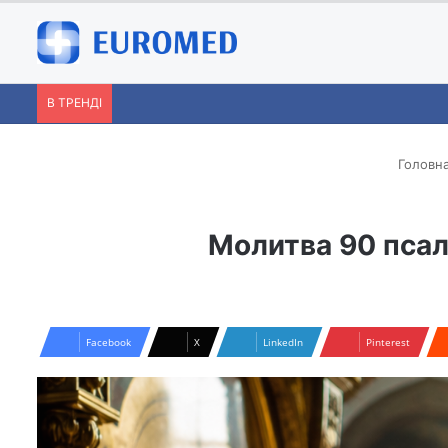
В ТРЕНДІ
Головн
Молитва 90 псало
Facebook
X
LinkedIn
Pinterest