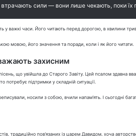
е втрачають сили — вони лише чекають, поки їх 
ть у важкі часи. Його читають перед дорогою, в хвилини тр
кою мовою, його значення та поради, коли і як його читати.
вважають захисним
і пісень, що увійшла до Старого Завіту. Цей псалом здавна 
то потребує підтримки у складній ситуації.
еписували, носили з собою, вчили напам’ять. І сьогодні ба
стів, традиційно пов’язаних із царем Давидом, хоча авторст