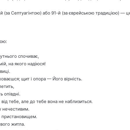
 (за Септуагінтою) або 91-й (за єврейською традицією) — це
ою:
гутнього спочиває,
мій, на якого надіюся!
виці.
ховаєшся; щит і опора — Його вірність.
летить,
ь опівдні.
від тебе, але до тебе вона не наблизиться.
у нечестивим.
їм пристановищем.
твого житла.