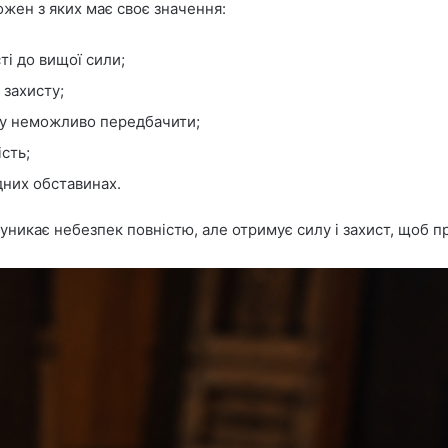
ожен з яких має своє значення:
ті до вищої сили;
 захисту;
яку неможливо передбачити;
ість;
дних обставинах.
уникає небезпек повністю, але отримує силу і захист, щоб п