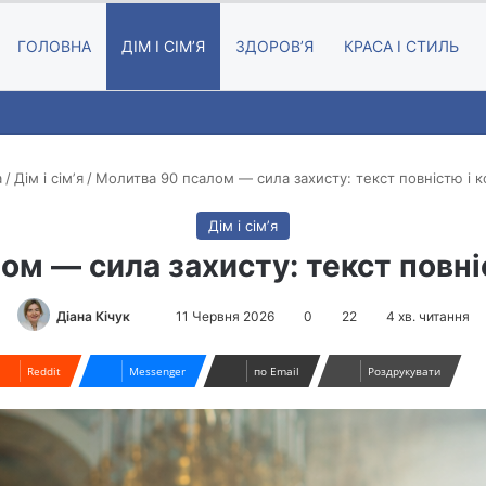
ГОЛОВНА
ДІМ І СІМʼЯ
ЗДОРОВʼЯ
КРАСА І СТИЛЬ
а
/
Дім і сімʼя
/
Молитва 90 псалом — сила захисту: текст повністю і к
Дім і сімʼя
м — сила захисту: текст повні
Діана Кічук
S
11 Червня 2026
0
22
4 хв. читання
e
n
Reddit
Messenger
по Email
Роздрукувати
d
a
n
e