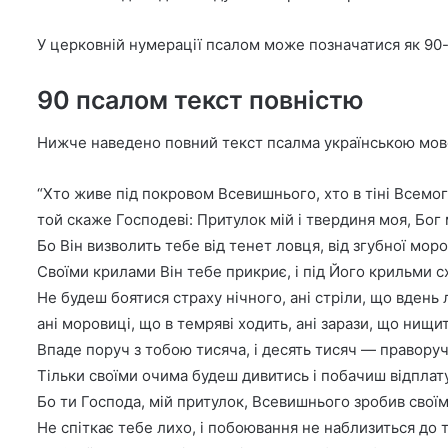
У церковній нумерації псалом може позначатися як 90-й
90 псалом текст повністю
Нижче наведено повний текст псалма українською мов
“Хто живе під покровом Всевишнього, хто в тіні Всемо
той скаже Господеві: Притулок мій і твердиня моя, Бог 
Бо Він визволить тебе від тенет ловця, від згубної моро
Своїми крилами Він тебе прикриє, і під Його крильми с
Не будеш боятися страху нічного, ані стріли, що вдень 
ані моровиці, що в темряві ходить, ані зарази, що нищит
Впаде поруч з тобою тисяча, і десять тисяч — праворуч 
Тільки своїми очима будеш дивитись і побачиш відплат
Бо ти Господа, мій притулок, Всевишнього зробив сво
Не спіткає тебе лихо, і побоювання не наблизиться до 