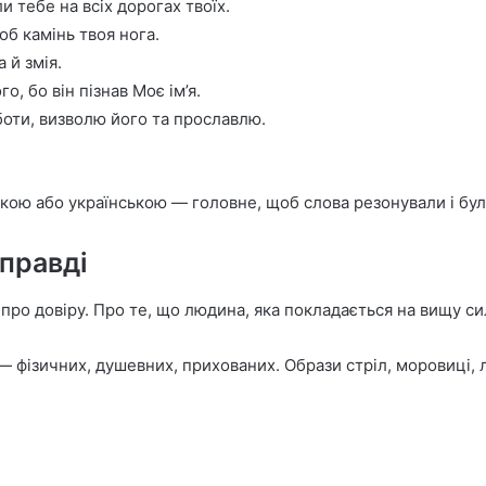
 тебе на всіх дорогах твоїх.
об камінь твоя нога.
 й змія.
о, бо він пізнав Моє ім’я.
рботи, визволю його та прославлю.
кою або українською — головне, щоб слова резонували і були
справді
ро довіру. Про те, що людина, яка покладається на вищу сил
— фізичних, душевних, прихованих. Образи стріл, моровиці, л