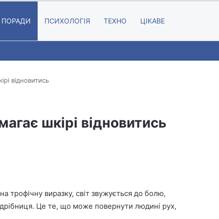
Random A
Searc
ПОРАДИ
ПСИХОЛОГІЯ
ТЕХНО
ЦІКАВЕ
ірі відновитись
магає шкірі відновитись
а трофічну виразку, світ звужується до болю,
 дрібниця. Це те, що може повернути людині рух,