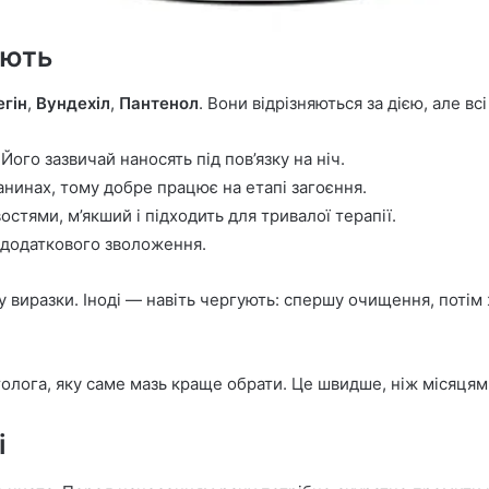
ують
гін
,
Вундехіл
,
Пантенол
. Вони відрізняються за дією, але в
Його зазвичай наносять під пов’язку на ніч.
нинах, тому добре працює на етапі загоєння.
стями, м’якший і підходить для тривалої терапії.
 додаткового зволоження.
ну виразки. Іноді — навіть чергують: спершу очищення, пот
олога, яку саме мазь краще обрати. Це швидше, ніж місяцями
і