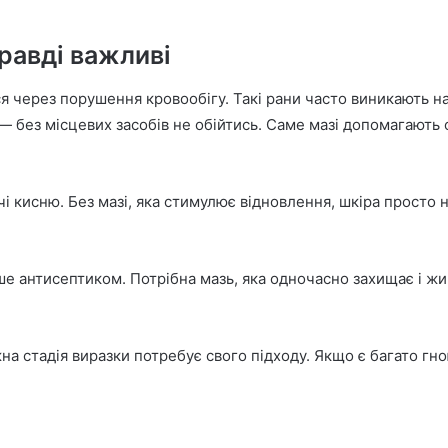
m
a
равді важливі
i
l
ся через порушення кровообігу. Такі рани часто виникають на
— без місцевих засобів не обійтись. Саме мазі допомагають 
ачі кисню. Без мазі, яка стимулює відновлення, шкіра просто
лише антисептиком. Потрібна мазь, яка одночасно захищає і 
а стадія виразки потребує свого підходу. Якщо є багато гн