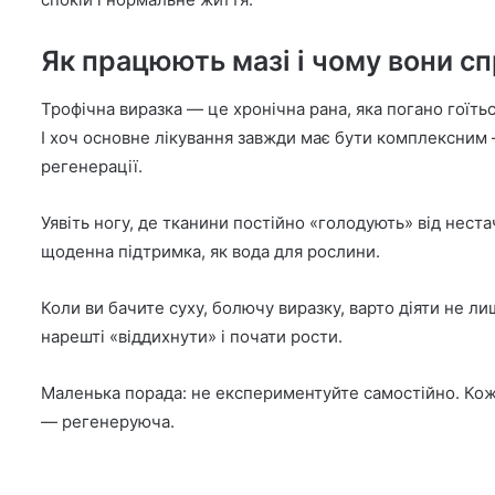
Як працюють мазі і чому вони сп
Трофічна виразка — це хронічна рана, яка погано гоїть
І хоч основне лікування завжди має бути комплексним 
регенерації.
Уявіть ногу, де тканини постійно «голодують» від нест
щоденна підтримка, як вода для рослини.
Коли ви бачите суху, болючу виразку, варто діяти не 
нарешті «віддихнути» і почати рости.
Маленька порада: не експериментуйте самостійно. Кожн
— регенеруюча.