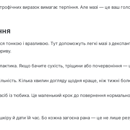
трофічних виразок вимагає терпіння. Але мазі — це ваш гол
ння
ться тонкою і вразливою. Тут допоможуть легкі мазі з декс
риву.
лактика. Якщо бачите сухість, тріщини або почервоніння — 
льність. Кілька хвилин догляду щодня краще, ніж тижні бол
засіб із тюбика. Це маленький крок до повернення нормально
іру й дати їй час. Бо кожна загоєна рана — це не лише резул