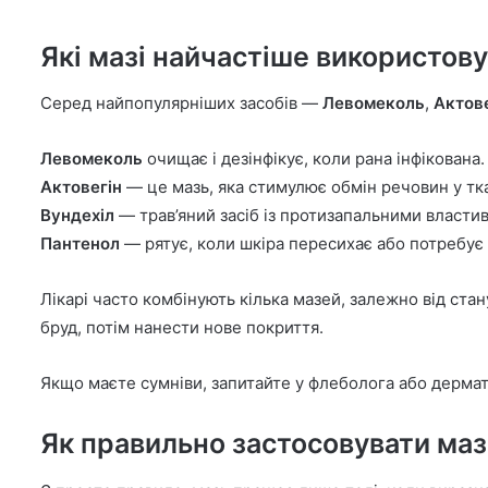
Які мазі найчастіше використов
Серед найпопулярніших засобів —
Левомеколь
,
Актове
Левомеколь
очищає і дезінфікує, коли рана інфікована. 
Актовегін
— це мазь, яка стимулює обмін речовин у тка
Вундехіл
— трав’яний засіб із протизапальними властиво
Пантенол
— рятує, коли шкіра пересихає або потребує
Лікарі часто комбінують кілька мазей, залежно від ста
бруд, потім нанести нове покриття.
Якщо маєте сумніви, запитайте у флеболога або дермат
Як правильно застосовувати маз