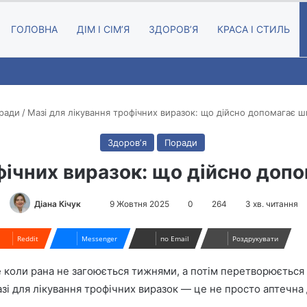
ГОЛОВНА
ДІМ І СІМʼЯ
ЗДОРОВʼЯ
КРАСА І СТИЛЬ
ради
/
Мазі для лікування трофічних виразок: що дійсно допомагає шк
Здоровʼя
Поради
фічних виразок: що дійсно допо
Діана Кічук
S
9 Жовтня 2025
0
264
3 хв. читання
e
n
Reddit
Messenger
по Email
Роздрукувати
d
a
 коли рана не загоюється тижнями, а потім перетворюється н
n
азі для лікування трофічних виразок — це не просто аптечна
e