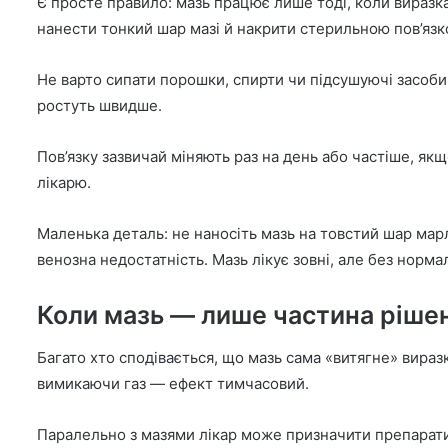
Є просте правило: мазь працює лише тоді, коли вираз
нанести тонкий шар мазі й накрити стерильною пов’язк
Не варто сипати порошки, спирти чи підсушуючі засоб
ростуть швидше.
Пов’язку зазвичай міняють раз на день або частіше, як
лікарю.
Маленька деталь: не наносіть мазь на товстий шар мар
венозна недостатність. Мазь лікує зовні, але без норма
Коли мазь — лише частина ріше
Багато хто сподівається, що мазь сама «витягне» вираз
вимикаючи газ — ефект тимчасовий.
Паралельно з мазями лікар може призначити препарати 