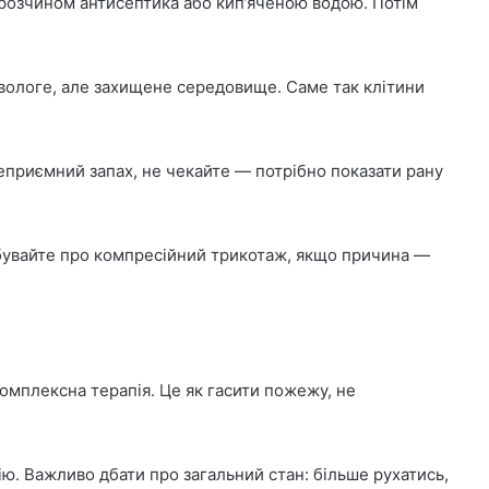
 розчином антисептика або кип’яченою водою. Потім
вологе, але захищене середовище. Саме так клітини
неприємний запах, не чекайте — потрібно показати рану
забувайте про компресійний трикотаж, якщо причина —
комплексна терапія. Це як гасити пожежу, не
ю. Важливо дбати про загальний стан: більше рухатись,