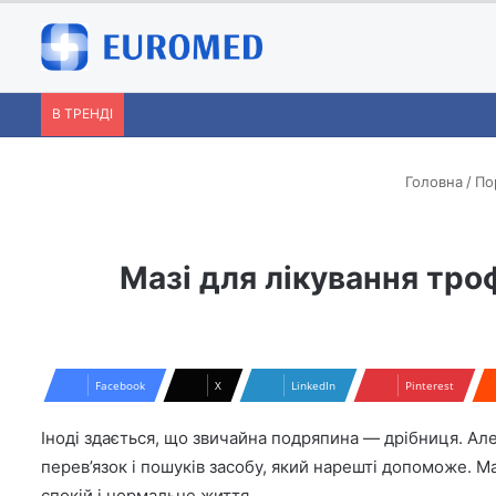
В ТРЕНДІ
Головна
/
По
Мазі для лікування тро
Facebook
X
LinkedIn
Pinterest
Іноді здається, що звичайна подряпина — дрібниця. Але
перев’язок і пошуків засобу, який нарешті допоможе. М
спокій і нормальне життя.