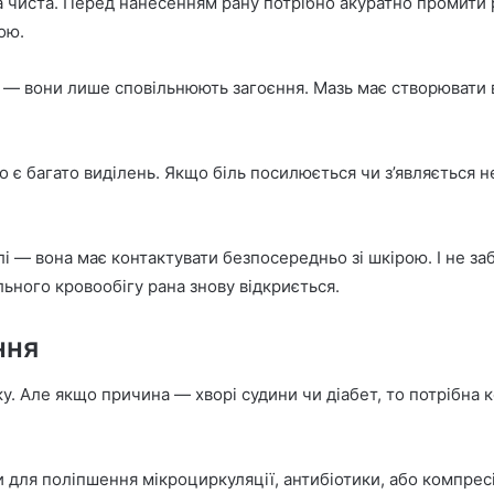
ка чиста. Перед нанесенням рану потрібно акуратно промити
ою.
и — вони лише сповільнюють загоєння. Мазь має створювати 
що є багато виділень. Якщо біль посилюється чи з’являється 
лі — вона має контактувати безпосередньо зі шкірою. І не 
льного кровообігу рана знову відкриється.
ння
ку. Але якщо причина — хворі судини чи діабет, то потрібна 
для поліпшення мікроциркуляції, антибіотики, або компресі