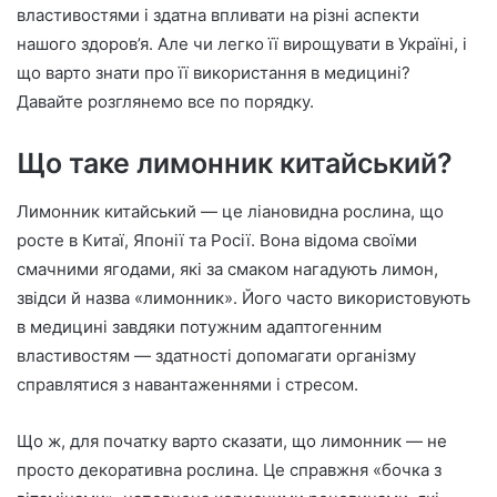
n
властивостями і здатна впливати на різні аспекти
e
нашого здоров’я. Але чи легко її вирощувати в Україні, і
m
що варто знати про її використання в медицині?
a
Давайте розглянемо все по порядку.
i
l
Що таке лимонник китайський?
Лимонник китайський — це ліановидна рослина, що
росте в Китаї, Японії та Росії. Вона відома своїми
смачними ягодами, які за смаком нагадують лимон,
звідси й назва «лимонник». Його часто використовують
в медицині завдяки потужним адаптогенним
властивостям — здатності допомагати організму
справлятися з навантаженнями і стресом.
Що ж, для початку варто сказати, що лимонник — не
просто декоративна рослина. Це справжня «бочка з