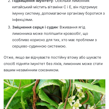
Підвищення імунітету
: Оскільки лимонник
китайський містить вітаміни С і Е, він підтримує
імунну систему, допомагаючи організму боротися з
інфекціями.
Зміцнення серця і судин
: Вживання ягід
лимонника може поліпшити кровообіг, що
особливо корисно для тих, хто має проблеми з
серцево-судинною системою.
Отже, якщо ви відчуваєте постійну втому або шукаєте
спосіб підняти імунітет без ліків, лимонник може стати
вашим незамінним союзником.