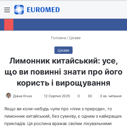
Menu
S
Головна
/
Цікаве
Цікаве
Лимонник китайський: усе,
що ви повинні знати про його
користь і вирощування
Діана Кічук
S
12 Серпня 2025
0
30
3 хв. читання
e
Якщо ви коли-небудь чули про «ліки з природи», то
n
лимонник китайський, без сумніву, є одним з найкращих
d
прикладів. Ця рослина вражає своїми лікувальними
a