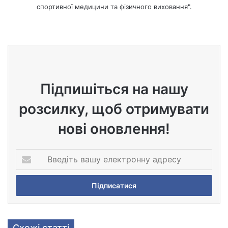
спортивної медицини та фізичного виховання".
We
bsi
te
Підпишіться на нашу
розсилку, щоб отримувати
нові оновлення!
В
в
е
д
і
т
ь
Схожі статті