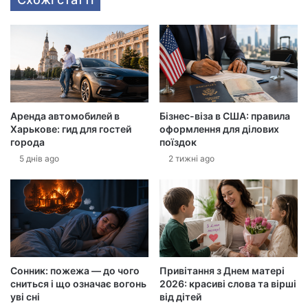
в
а
ш
у
е
л
е
к
Аренда автомобилей в
Бізнес-віза в США: правила
т
Харькове: гид для гостей
оформлення для ділових
р
города
поїздок
о
5 днів ago
2 тижні ago
н
н
у
а
д
р
е
с
Сонник: пожежа — до чого
Привітання з Днем матері
у
сниться і що означає вогонь
2026: красиві слова та вірші
уві сні
від дітей