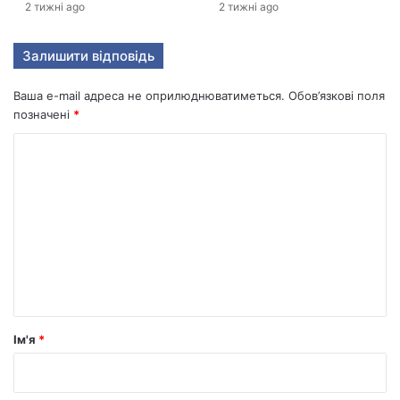
2 тижні ago
2 тижні ago
Залишити відповідь
Ваша e-mail адреса не оприлюднюватиметься.
Обов’язкові поля
позначені
*
К
о
м
е
н
т
а
р
Ім'я
*
*