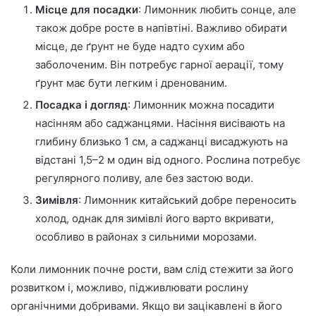
Місце для посадки
: Лимонник любить сонце, але
також добре росте в напівтіні. Важливо обирати
місце, де ґрунт не буде надто сухим або
заболоченим. Він потребує гарної аерації, тому
ґрунт має бути легким і дренованим.
Посадка і догляд
: Лимонник можна посадити
насінням або саджанцями. Насіння висівають на
глибину близько 1 см, а саджанці висаджують на
відстані 1,5–2 м один від одного. Рослина потребує
регулярного поливу, але без застою води.
Зимівля
: Лимонник китайський добре переносить
холод, однак для зимівлі його варто вкривати,
особливо в районах з сильними морозами.
Коли лимонник почне рости, вам слід стежити за його
розвитком і, можливо, підживлювати рослину
органічними добривами. Якщо ви зацікавлені в його