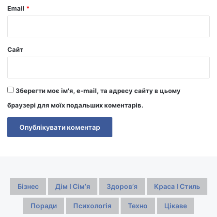
Email
*
Сайт
Зберегти моє ім'я, e-mail, та адресу сайту в цьому
браузері для моїх подальших коментарів.
Бізнес
Дім І Сімʼя
Здоровʼя
Краса І Стиль
Поради
Психологія
Техно
Цікаве