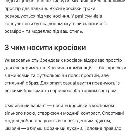
сидіти щільно, але не тиснути; має лишатися невеликий
простір для пальців. Якісні кросівки трохи
розношуються під час носіння. У разі сумнівів
консультанти бутіка допоможуть визначитися з
розміром та моделлю під ваш стиль.
З чим носити кросівки
Універсальність брендових кросівок відкриває простір
для експериментів. Класична комбінація — білі кросівки
з джинсами та футболкою чи поло: простий, але
стильний образ. Для smart casual взуття поєднують із
легкими брюками та сорочкою або тонким светром.
Сміливіший варіант — носити кросівки з костюмом
вільного крою, створюючи модний контраст. Спортивні
моделі добре працюють із повсякденним одягом,
шкіряні — з більш зібраними луками. Головне правило