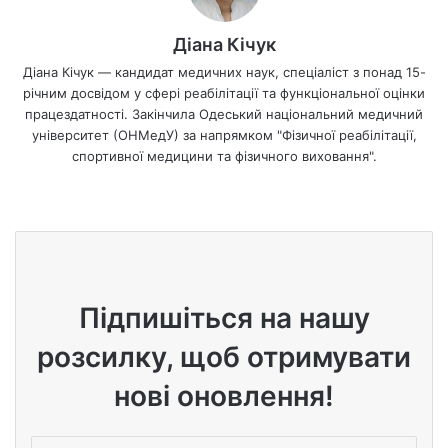
Діана Кічук
Діана Кічук — кандидат медичних наук, спеціаліст з понад 15-
річним досвідом у сфері реабілітації та функціональної оцінки
працездатності. Закінчила Одеський національний медичний
університет (ОНМедУ) за напрямком "Фізичної реабілітації,
спортивної медицини та фізичного виховання".
We
bsi
te
Підпишіться на нашу
розсилку, щоб отримувати
нові оновлення!
В