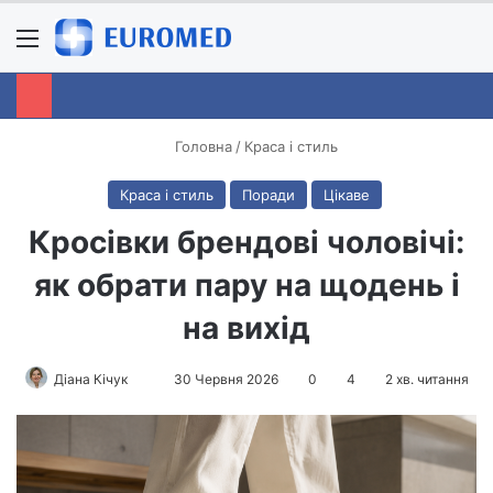
Menu
S
Головна
/
Краса і стиль
Краса і стиль
Поради
Цікаве
Кросівки брендові чоловічі:
як обрати пару на щодень і
на вихід
Діана Кічук
S
30 Червня 2026
0
4
2 хв. читання
e
n
d
a