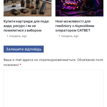
д
р
е
с
Купити картридж для пода:
Нові можливості для
у
види, ресурс і як не
гемблінгу з ліцензійним
помилитися з вибором
оператором CATBET
1 тиждень ago
1 тиждень ago
Залишити відповідь
Ваша e-mail адреса не оприлюднюватиметься.
Обов’язкові поля
позначені
*
К
о
м
е
н