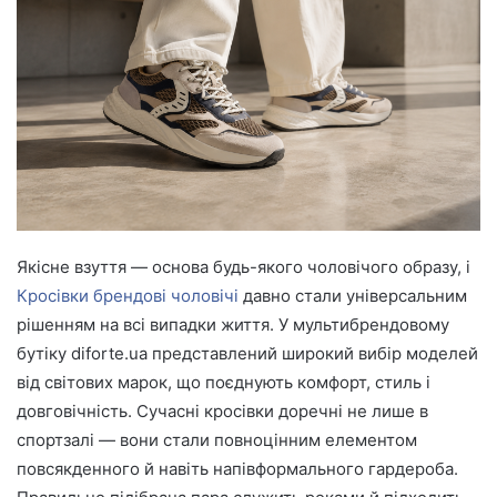
n
e
m
a
i
l
Якісне взуття — основа будь-якого чоловічого образу, і
Кросівки брендові чоловічі
давно стали універсальним
рішенням на всі випадки життя. У мультибрендовому
бутіку diforte.ua представлений широкий вибір моделей
від світових марок, що поєднують комфорт, стиль і
довговічність. Сучасні кросівки доречні не лише в
спортзалі — вони стали повноцінним елементом
повсякденного й навіть напівформального гардероба.