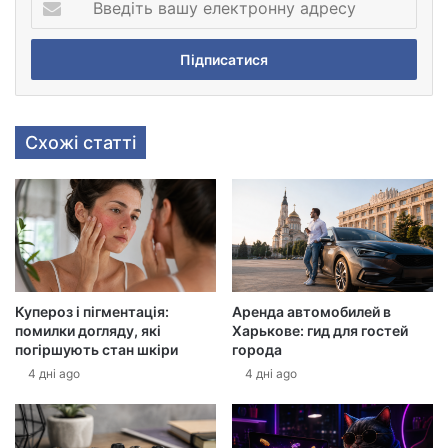
в
е
д
і
т
ь
Схожі статті
в
а
ш
у
е
л
е
к
Купероз і пігментація:
Аренда автомобилей в
т
помилки догляду, які
Харькове: гид для гостей
р
погіршують стан шкіри
города
о
4 дні ago
4 дні ago
н
н
у
а