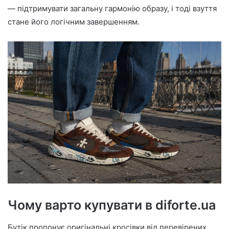
— підтримувати загальну гармонію образу, і тоді взуття
стане його логічним завершенням.
Чому варто купувати в diforte.ua
Бутік пропонує оригінальні кросівки від перевірених