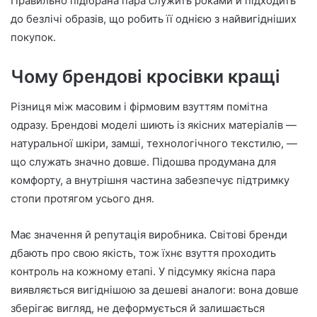
Правильно підібрана пара служить роками й підходить
до безлічі образів, що робить її однією з найвигідніших
покупок.
Чому брендові кросівки кращі
Різниця між масовим і фірмовим взуттям помітна
одразу. Брендові моделі шиють із якісних матеріалів —
натуральної шкіри, замші, технологічного текстилю, —
що служать значно довше. Підошва продумана для
комфорту, а внутрішня частина забезпечує підтримку
стопи протягом усього дня.
Має значення й репутація виробника. Світові бренди
дбають про свою якість, тож їхнє взуття проходить
контроль на кожному етапі. У підсумку якісна пара
виявляється вигіднішою за дешеві аналоги: вона довше
зберігає вигляд, не деформується й залишається