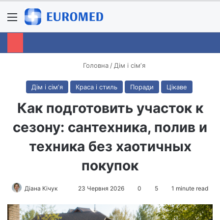
Menu
S
Головна
/
Дім і сімʼя
Дім і сімʼя
Краса і стиль
Поради
Цікаве
Как подготовить участок к
сезону: сантехника, полив и
техника без хаотичных
покупок
Діана Кічук
S
23 Червня 2026
0
5
1 minute read
e
n