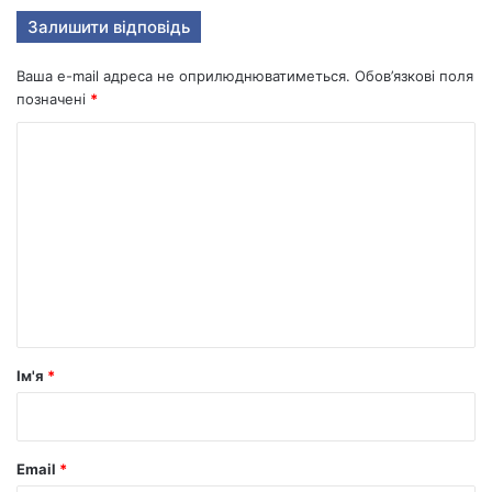
Залишити відповідь
Ваша e-mail адреса не оприлюднюватиметься.
Обов’язкові поля
позначені
*
К
о
м
е
н
т
а
р
Ім'я
*
*
Email
*