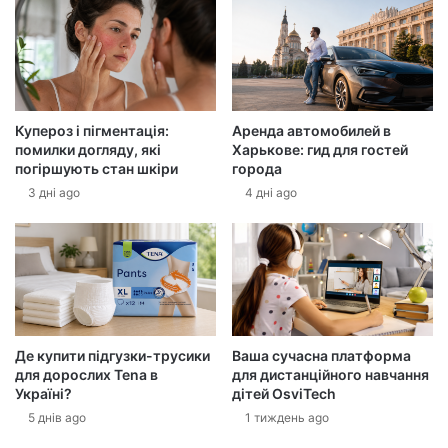
ш
у
е
л
е
к
Купероз і пігментація:
Аренда автомобилей в
т
помилки догляду, які
Харькове: гид для гостей
р
погіршують стан шкіри
города
о
3 дні ago
4 дні ago
н
н
у
а
д
р
е
с
Де купити підгузки-трусики
Ваша сучасна платформа
у
для дорослих Tena в
для дистанційного навчання
Україні?
дітей OsviTech
5 днів ago
1 тиждень ago