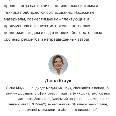
проще, когда сантехника, поливочные системы и
техника подбираются согласованно. Надежные
материалы, совместимые комплектующие и
продуманная организация покупок позволяют
поддерживать дом и сад в порядке без постоянных
срочных ремонтов и непредвиденных затрат.
Діана Кічук
Діана Кічук — кандидат медичних наук, спеціаліст з понад 15-
річним досвідом у сфері реабілітації та функціональної оцінки
працездатності. Закінчила Одеський національний медичний
університет (ОНМедУ) за напрямком "Фізичної реабілітації,
спортивної медицини та фізичного виховання".