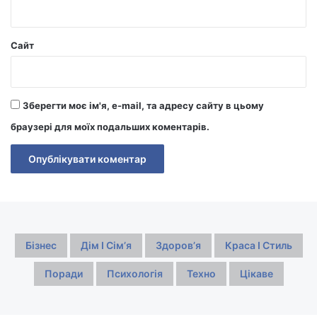
Сайт
Зберегти моє ім'я, e-mail, та адресу сайту в цьому
браузері для моїх подальших коментарів.
Бізнес
Дім І Сімʼя
Здоровʼя
Краса І Стиль
Поради
Психологія
Техно
Цікаве