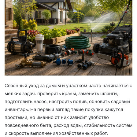
d
a
n
e
m
a
i
l
Сезонный уход за домом и участком часто начинается с
мелких задач: проверить краны, заменить шланги,
подготовить насос, настроить полив, обновить садовый
инвентарь. На первый взгляд такие покупки кажутся
простыми, но именно от них зависит удобство
повседневного быта, расход воды, стабильность систем
и скорость выполнения хозяйственных работ.