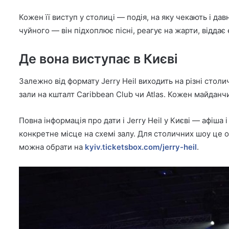
Кожен її виступ у столиці — подія, на яку чекають і дав
чуйного — він підхоплює пісні, реагує на жарти, віддає
Де вона виступає в Києві
Залежно від формату Jerry Heil виходить на різні стол
зали на кшталт Caribbean Club чи Atlas. Кожен майданч
Повна інформація про дати і Jerry Heil у Києві — афіша
конкретне місце на схемі залу. Для столичних шоу це ос
можна обрати на
kyiv.ticketsbox.com/jerry-heil
.