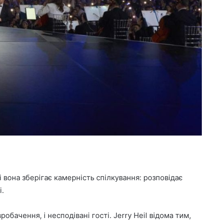
і вона зберігає камерність спілкування: розповідає
і.
робачення, і несподівані гості. Jerry Heil відома тим,