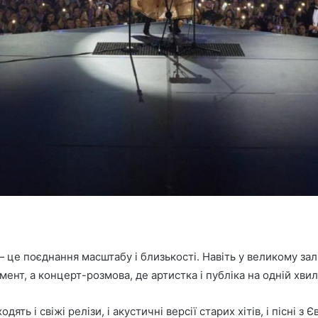
— це поєднання масштабу і близькості. Навіть у великому зал
умент, а концерт-розмова, де артистка і публіка на одній хвил
 і свіжі релізи, і акустичні версії старих хітів, і пісні з Єв