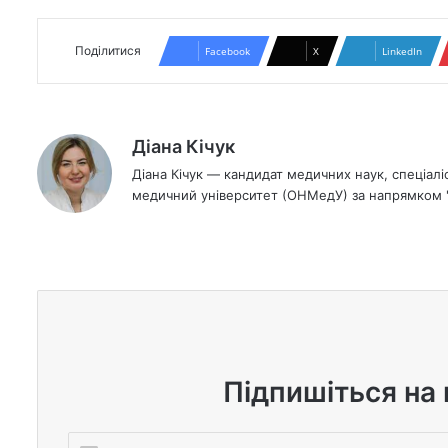
Поділитися
Facebook
X
LinkedIn
Діана Кічук
Діана Кічук — кандидат медичних наук, спеціалі
медичний університет (ОНМедУ) за напрямком "Ф
We
bsi
te
Підпишіться на 
В