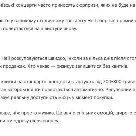
иївські концерти часто приносять сюрпризи, яких не буде на
ть у великому столичному залі Jerry Heil зберігає прямий к
 повертається на її виступи знову.
y Heil розкуповуються швидко, інколи за кілька днів після о
ніх продажах. Хто чекає — ризикує залишитися без квитків.
 квитки на стандартні концерти стартують від 700-800 гривен
рганізатором кошти повертаються автоматично. Регулярний п
азує реальну доступність місць у момент покупки.
льше, ніж просто музика. Це вечір спільних емоцій, щирого с
витки одразу після анонсу.