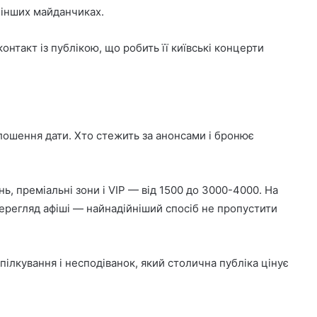
 інших майданчиках.
онтакт із публікою, що робить її київські концерти
голошення дати. Хто стежить за анонсами і бронює
ь, преміальні зони і VIP — від 1500 до 3000-4000. На
ерегляд афіші — найнадійніший спосіб не пропустити
пілкування і несподіванок, який столична публіка цінує