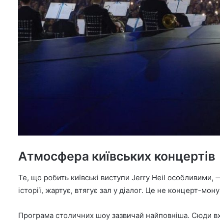
Атмосфера київських концертів
Те, що робить київські виступи Jerry Heil особливими, 
історії, жартує, втягує зал у діалог. Це не концерт-мон
Програма столичних шоу зазвичай найповніша. Сюди входять