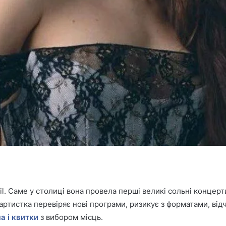
il. Саме у столиці вона провела перші великі сольні концерти,
е артистка перевіряє нові програми, ризикує з форматами, в
ша і квитки
з вибором місць.