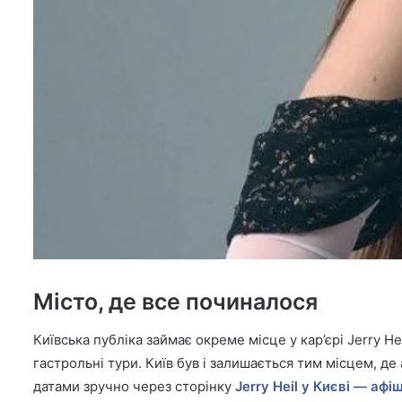
Місто, де все починалося
Київська публіка займає окреме місце у кар’єрі Jerry He
гастрольні тури. Київ був і залишається тим місцем, д
датами зручно через сторінку
Jerry Heil у Києві — афі