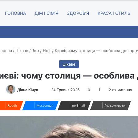
ГОЛОВНА
ДІМ І СІМʼЯ
ЗДОРОВʼЯ
КРАСА І СТИЛЬ
ловна
/
Цікаве
/
Jerry Heil у Києві: чому столиця — особлива для арт
Цікаве
 Києві: чому столиця — особлива
Діана Кічук
S
24 Травня 2026
0
1
2 хв. читання
e
n
Reddit
Messenger
по Email
Роздрукувати
d
a
n
e