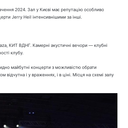
робачення 2024. Зал у Києві має репутацію особливо
ерти Jerry Heil інтенсивнішими за інші.
Plaza, КИТ ВДНГ. Камерні акустичні вечори — клубні
ості клубу.
м видно майбутні концерти з можливістю обрати
відчутна і у враженнях, і в ціні. Місця на схемі залу