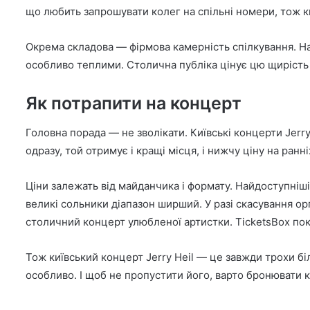
що любить запрошувати колег на спільні номери, тож к
Окрема складова — фірмова камерність спілкування. Наві
особливо теплими. Столична публіка цінує цю щирість і
Як потрапити на концерт
Головна порада — не зволікати. Київські концерти Jerr
одразу, той отримує і кращі місця, і нижчу ціну на ран
Ціни залежать від майданчика і формату. Найдоступніші
великі сольники діапазон ширший. У разі скасування о
столичний концерт улюбленої артистки. TicketsBox пок
Тож київський концерт Jerry Heil — це завжди трохи бі
особливо. І щоб не пропустити його, варто бронювати к