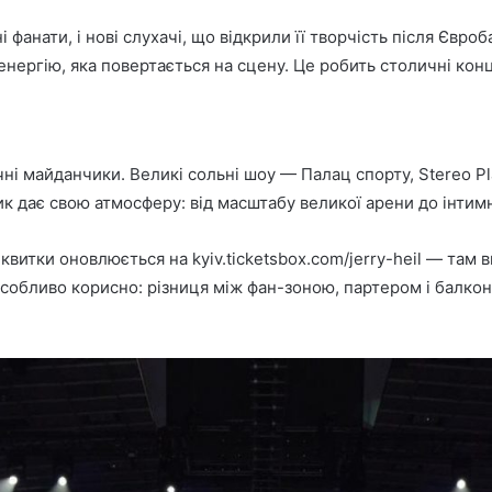
ні фанати, і нові слухачі, що відкрили її творчість після Єв
 енергію, яка повертається на сцену. Це робить столичні конц
ичні майданчики. Великі сольні шоу — Палац спорту, Stereo 
ик дає свою атмосферу: від масштабу великої арени до інтимн
 і квитки оновлюється на kyiv.ticketsbox.com/jerry-heil — та
обливо корисно: різниця між фан-зоною, партером і балконом 