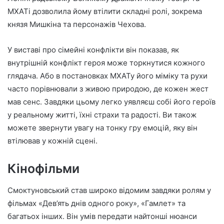
МХАТі дозволила йому втілити складні ролі, зокрема
князя Мишкіна та персонажів Чехова.
У виставі про сімейні конфлікти він показав, як
внутрішній конфлікт героя може торкнутися кожного
глядача. Або в постановках МХАТу його міміку та рухи
часто порівнювали з живою природою, де кожен жест
мав сенс. Завдяки цьому легко уявляєш собі його героїв
у реальному житті, їхні страхи та радості. Ви також
можете звернути увагу на тонку гру емоцій, яку він
втілював у кожній сцені.
Кінофільми
Смоктуновський став широко відомим завдяки ролям у
фільмах «Дев’ять днів одного року», «Гамлет» та
багатьох інших. Він умів передати найтонші нюанси