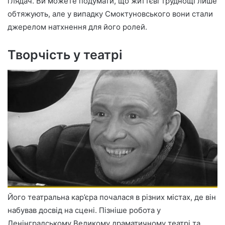
глядач. Ви можете подумати, що життєві труднощі лише
обтяжують, але у випадку Смоктуновського вони стали
джерелом натхнення для його ролей.
Творчість у театрі
Його театральна кар’єра почалася в різних містах, де він
набував досвід на сцені. Пізніше робота у
Ленінградському Великому драматичному театрі та