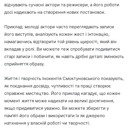
відчувають сучасні актори та режисери, а його роботи
досі надихають на створення нових постановок.
Приклад: молоді актори часто переглядають записи
його виступів, аналізують кожен жест і інтонацію,
намагаючись відтворити той рівень щирості, який він
вкладав у ролі. Ви можете теж спробувати подивитися
старі записи і побачити, як навіть дрібні деталі змінюють
сприйняття образу.
Життя і творчість Інокентія Смоктуновського показують,
як поєднання досвіду, чутливості та праці створює
справжнє мистецтво. Його приклад нагадує, що кожен
момент життя може надихати на великі досягнення,
якщо придивитися уважно. Ви можете зберегти у
пам’яті його образи і використати їх як джерело
натхнення у власній роботі чи творчості.