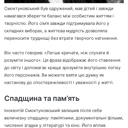
Смоктуновський був одружений, мав дітей і завжди
намагався зберегти баланс між особистим життям і
творчістю. Його сім’я завжди підтримувала його у
складних виборах, а життєва мудрість дозволяла
переносити труднощі без втрати творчого натхнення.
Він часто говорив: «Легше кричати, ніж слухати й
розуміти іншого». Ця фраза відображає його ставлення
до світу і допомагає краще зрозуміти внутрішню логіку
його персонажів. Ви можете взяти цю думку як
настанову до спостережливості і уважності у житті.
Спадщина та пам’ять
Інокентій Смоктуновський залишив після себе
величезну спадщину: пам’ятники, документальні фільми,
численні згадки у літературі та кіно. Його вплив