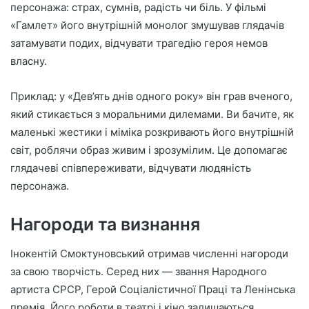
персонажа: страх, сумнів, радість чи біль. У фільмі
«Гамлет» його внутрішній монолог змушував глядачів
затамувати подих, відчувати трагедію героя немов
власну.
Приклад: у «Дев’ять днів одного року» він грав вченого,
який стикається з моральними дилемами. Ви бачите, як
маленькі жестики і міміка розкривають його внутрішній
світ, роблячи образ живим і зрозумілим. Це допомагає
глядачеві співпереживати, відчувати людяність
персонажа.
Нагороди та визнання
Інокентій Смоктуновський отримав численні нагороди
за свою творчість. Серед них — звання Народного
артиста СРСР, Герой Соціалістичної Праці та Ленінська
премія. Його роботи в театрі і кіно залишаються