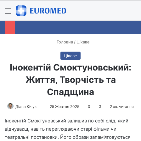
Menu
S
Головна
/
Цікаве
Цікаве
Інокентій Смоктуновський:
Життя, Творчість та
Спадщина
Діана Кічук
S
25 Жовтня 2025
0
3
2 хв. читання
e
Інокентій Смоктуновський залишив по собі слід, який
n
відчуваєш, навіть переглядаючи старі фільми чи
d
театральні постановки. Його образи запам’ятовуються
a