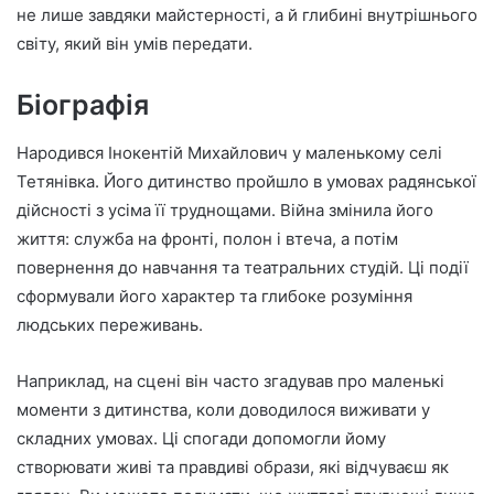
n
не лише завдяки майстерності, а й глибині внутрішнього
e
світу, який він умів передати.
m
a
Біографія
i
l
Народився Інокентій Михайлович у маленькому селі
Тетянівка. Його дитинство пройшло в умовах радянської
дійсності з усіма її труднощами. Війна змінила його
життя: служба на фронті, полон і втеча, а потім
повернення до навчання та театральних студій. Ці події
сформували його характер та глибоке розуміння
людських переживань.
Наприклад, на сцені він часто згадував про маленькі
моменти з дитинства, коли доводилося виживати у
складних умовах. Ці спогади допомогли йому
створювати живі та правдиві образи, які відчуваєш як