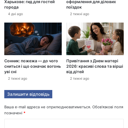
Харькове: гид для гостей
оформлення для ділових
р
города
поїздок
о
4 дні ago
2 тижні ago
н
н
у
а
д
р
е
с
Сонник: пожежа — до чого
Привітання з Днем матері
у
сниться і що означає вогонь
2026: красиві слова та вірші
уві сні
від дітей
2 тижні ago
2 тижні ago
Залишити відповідь
Ваша e-mail адреса не оприлюднюватиметься.
Обов’язкові поля
позначені
*
К