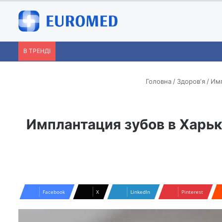
В ТРЕНДІ
Головна
/
Здоровʼя
/
Имп
Имплантация зубов в Харько
Facebook
X
LinkedIn
Pinterest