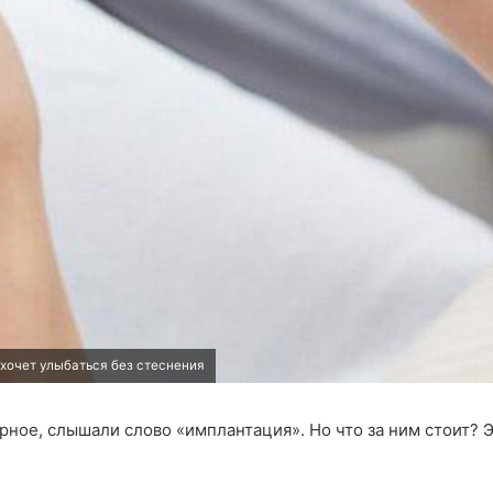
о хочет улыбаться без стеснения
ерное, слышали слово «имплантация». Но что за ним стоит?