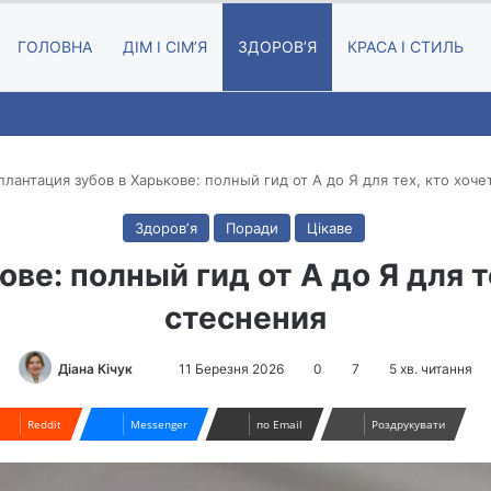
ГОЛОВНА
ДІМ І СІМʼЯ
ЗДОРОВʼЯ
КРАСА І СТИЛЬ
лантация зубов в Харькове: полный гид от А до Я для тех, кто хоче
Здоровʼя
Поради
Цікаве
ве: полный гид от А до Я для т
стеснения
Send
Діана Кічук
11 Березня 2026
0
7
5 хв. читання
an
email
Reddit
Messenger
по Email
Роздрукувати