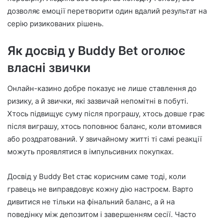
дозволяє емоції перетворити один вдалий результат на
серію ризикованих рішень.
Як досвід у Buddy Bet оголює
власні звички
Онлайн-казино добре показує не лише ставлення до
ризику, а й звички, які зазвичай непомітні в побуті.
Хтось підвищує суму після програшу, хтось довше грає
після виграшу, хтось поповнює баланс, коли втомився
або роздратований. У звичайному житті ті самі реакції
можуть проявлятися в імпульсивних покупках.
Досвід у Buddy Bet стає корисним саме тоді, коли
гравець не виправдовує кожну дію настроєм. Варто
дивитися не тільки на фінальний баланс, а й на
поведінку між депозитом і завершенням сесії. Часто