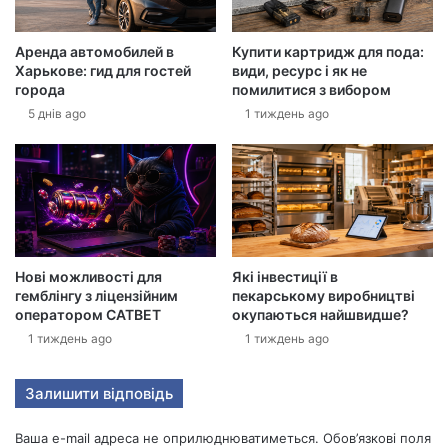
е
к
Аренда автомобилей в
Купити картридж для пода:
т
Харькове: гид для гостей
види, ресурс і як не
р
города
помилитися з вибором
о
5 днів ago
1 тиждень ago
н
н
у
а
д
р
е
с
Нові можливості для
Які інвестиції в
у
гемблінгу з ліцензійним
пекарському виробництві
оператором CATBET
окупаються найшвидше?
1 тиждень ago
1 тиждень ago
Залишити відповідь
Ваша e-mail адреса не оприлюднюватиметься.
Обов’язкові поля