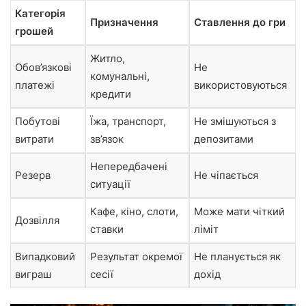
Категорія
Призначення
Ставлення до гри
грошей
Житло,
Обов’язкові
Не
комунальні,
платежі
використовуються
кредити
Побутові
Їжа, транспорт,
Не змішуються з
витрати
зв’язок
депозитами
Непередбачені
Резерв
Не чіпається
ситуації
Кафе, кіно, слоти,
Може мати чіткий
Дозвілля
ставки
ліміт
Випадковий
Результат окремої
Не планується як
виграш
сесії
дохід