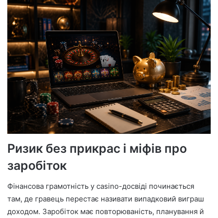
Ризик без прикрас і міфів про
заробіток
Фінансова грамотність у casino-досвіді починається
там, де гравець перестає називати випадковий виграш
доходом. Заробіток має повторюваність, планування й