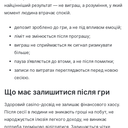
найцінніший результат — не виграш, а розуміння, у який
момент людина втрачає спокій.
депозит зроблено до гри, а не під впливом емоцій;
ліміт не змінюється після програшу;
виграш не сприймається як сигнал ризикувати
більше;
пауза з’являється до втоми, а не після помилки;
записи по витратах переглядаються перед новою
сесією.
Що має залишитися після гри
Здоровий casino-досвід не залишає фінансового хаосу.
Після сесії в людини не зникають гроші на побут, не
народжується ілюзія легкого доходу, не виникає
потреба терміново відігратися. Залишається чітке