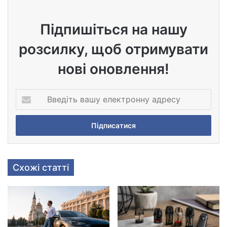
Підпишіться на нашу
розсилку, щоб отримувати
нові оновлення!
В
в
е
д
і
т
ь
Схожі статті
в
а
ш
у
е
л