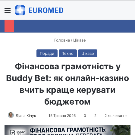
Menu
S
Головна
/
Цікаве
Поради
Техно
Цікаве
Фінансова грамотність у
Buddy Bet: як онлайн-казино
вчить краще керувати
бюджетом
Діана Кічук
S
15 Травня 2026
0
2
2 хв. читання
e
n