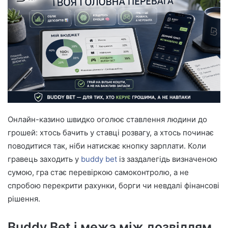
d
a
n
e
m
a
i
l
Онлайн-казино швидко оголює ставлення людини до
грошей: хтось бачить у ставці розвагу, а хтось починає
поводитися так, ніби натискає кнопку зарплати. Коли
гравець заходить у
buddy bet
із заздалегідь визначеною
сумою, гра стає перевіркою самоконтролю, а не
спробою перекрити рахунки, борги чи невдалі фінансові
рішення.
Buddy Bet і межа між дозвіллям