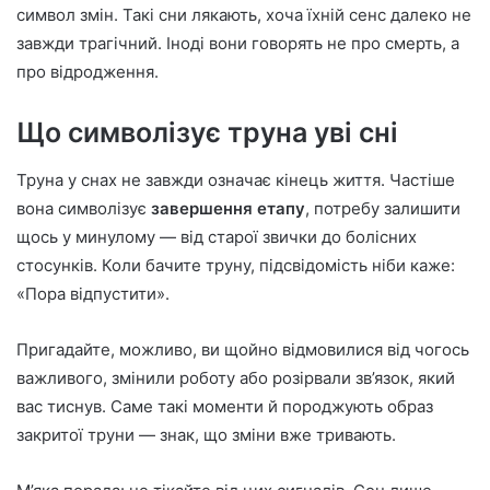
n
символ змін. Такі сни лякають, хоча їхній сенс далеко не
e
завжди трагічний. Іноді вони говорять не про смерть, а
m
про відродження.
a
i
Що символізує труна уві сні
l
Труна у снах не завжди означає кінець життя. Частіше
вона символізує
завершення етапу
, потребу залишити
щось у минулому — від старої звички до болісних
стосунків. Коли бачите труну, підсвідомість ніби каже:
«Пора відпустити».
Пригадайте, можливо, ви щойно відмовилися від чогось
важливого, змінили роботу або розірвали зв’язок, який
вас тиснув. Саме такі моменти й породжують образ
закритої труни — знак, що зміни вже тривають.