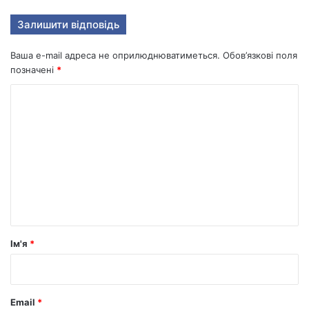
Залишити відповідь
Ваша e-mail адреса не оприлюднюватиметься.
Обов’язкові поля
позначені
*
К
о
м
е
н
т
а
р
Ім'я
*
*
Email
*