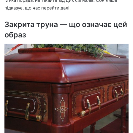
М’яка порада: не тікайте від цих сигналів. Сон лише
підказує, що час перейти далі.
Закрита труна — що означає цей
образ