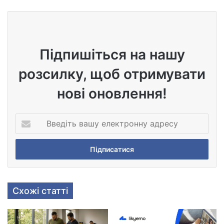
bsi
te
Підпишіться на нашу
розсилку, щоб отримувати
нові оновлення!
В
в
е
д
і
т
ь
Схожі статті
в
а
ш
у