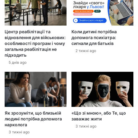
е
л
е
к
Центр реабілітації та
Коли дитині потрібна
т
відновлення для військових:
допомога психіатра:
р
особливості програм і чому
сигнали для батьків
о
загальна реабілітація не
2 тижні ago
н
підходить
н
5 днів ago
у
а
д
р
е
с
у
Як зрозуміти, що близькій
«Що зі мною», або Те, що
людині потрібна допомога
заважає жити
нарколога
3 тижні ago
3 тижні ago