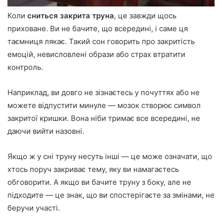
Коли
сниться закрита труна
, це завжди щось
приховане. Ви не бачите, що всередині, і саме ця
таємниця лякає. Такий сон говорить про закритість
емоцій, невисловлені образи або страх втратити
контроль.
Наприклад, ви довго не зізнаєтесь у почуттях або не
можете відпустити минуле — мозок створює символ
закритої кришки. Вона ніби тримає все всередині, не
даючи вийти назовні.
Якщо ж у сні труну несуть інші — це може означати, що
хтось поруч закриває тему, яку ви намагаєтесь
обговорити. А якщо ви бачите труну з боку, але не
підходите — це знак, що ви спостерігаєте за змінами, не
беручи участі.