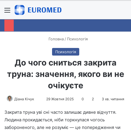
Menu
S
Головна
/
Психологія
Психологія
До чого сниться закрита
труна: значення, якого ви не
очікуєте
Діана Кічук
S
29 Жовтня 2025
0
2
3 хв. читання
e
Закрита труна уві сні часто залишає дивне відчуття.
n
Людина прокидається, ніби торкнулася чогось
d
забороненого, але не розуміє — це попередження чи
a