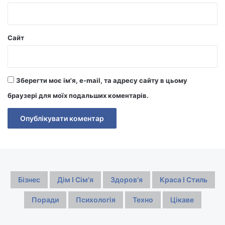
Сайт
Зберегти моє ім'я, e-mail, та адресу сайту в цьому
браузері для моїх подальших коментарів.
Бізнес
Дім І Сімʼя
Здоровʼя
Краса І Стиль
Поради
Психологія
Техно
Цікаве