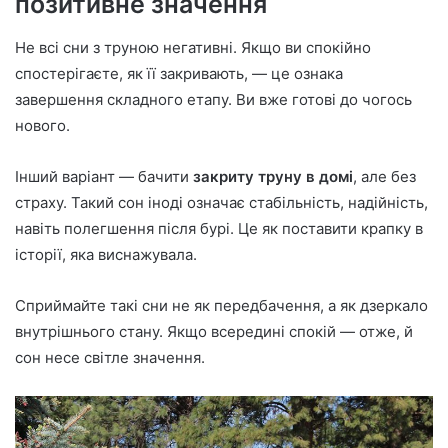
позитивне значення
Не всі сни з труною негативні. Якщо ви спокійно
спостерігаєте, як її закривають, — це ознака
завершення складного етапу. Ви вже готові до чогось
нового.
Інший варіант — бачити
закриту труну в домі
, але без
страху. Такий сон іноді означає стабільність, надійність,
навіть полегшення після бурі. Це як поставити крапку в
історії, яка виснажувала.
Сприймайте такі сни не як передбачення, а як дзеркало
внутрішнього стану. Якщо всередині спокій — отже, й
сон несе світле значення.