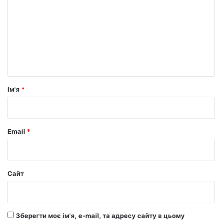
м
е
н
т
а
р
Ім'я
*
*
Email
*
Сайт
Зберегти моє ім'я, e-mail, та адресу сайту в цьому