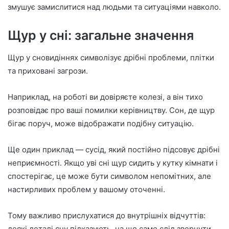
n
змушує замислитися над людьми та ситуаціями навколо.
e
m
Щур у сні: загальне значення
a
i
Щур у сновидіннях символізує дрібні проблеми, плітки
l
та приховані загрози.
Наприклад, на роботі ви довіряєте колезі, а він тихо
розповідає про ваші помилки керівництву. Сон, де щур
бігає поруч, може відображати подібну ситуацію.
Ще один приклад — сусід, який постійно підсовує дрібні
неприємності. Якщо уві сні щур сидить у кутку кімнати і
спостерігає, це може бути символом непомітних, але
настирливих проблем у вашому оточенні.
Тому важливо прислухатися до внутрішніх відчуттів:
деякі деталі сну підказують, на що саме слід звернути