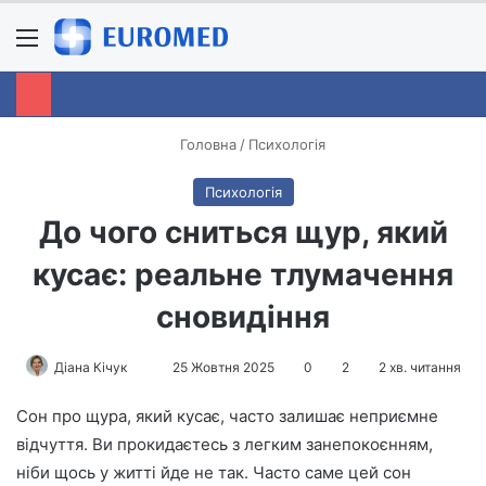
Menu
S
Головна
/
Психологія
Психологія
До чого сниться щур, який
кусає: реальне тлумачення
сновидіння
Діана Кічук
S
25 Жовтня 2025
0
2
2 хв. читання
e
Сон про щура, який кусає, часто залишає неприємне
n
відчуття. Ви прокидаєтесь з легким занепокоєнням,
d
ніби щось у житті йде не так. Часто саме цей сон
a