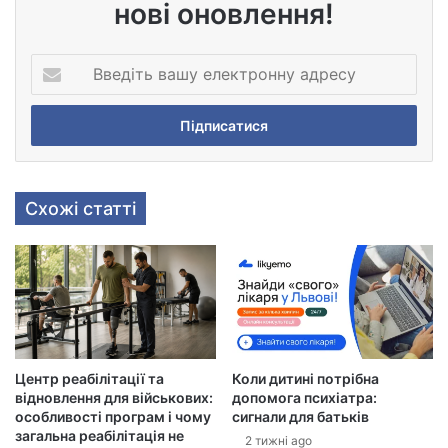
нові оновлення!
В
в
е
д
і
т
ь
Схожі статті
в
а
ш
у
е
л
е
к
Центр реабілітації та
Коли дитині потрібна
т
відновлення для військових:
допомога психіатра:
р
особливості програм і чому
сигнали для батьків
о
загальна реабілітація не
2 тижні ago
н