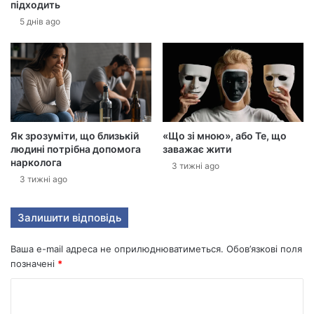
підходить
н
5 днів ago
у
а
д
р
е
с
у
Як зрозуміти, що близькій
«Що зі мною», або Те, що
людині потрібна допомога
заважає жити
нарколога
3 тижні ago
3 тижні ago
Залишити відповідь
Ваша e-mail адреса не оприлюднюватиметься.
Обов’язкові поля
позначені
*
К
о