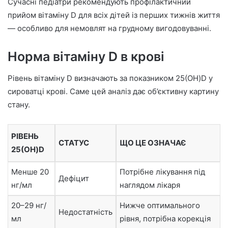
Сучасні педіатри рекомендують профілактичний
прийом вітаміну D для всіх дітей із перших тижнів життя
— особливо для немовлят на грудному вигодовуванні.
Норма вітаміну D в крові
Рівень вітаміну D визначають за показником 25(OH)D у
сироватці крові. Саме цей аналіз дає об’єктивну картину
стану.
РІВЕНЬ
СТАТУС
ЩО ЦЕ ОЗНАЧАЄ
25(OH)D
Менше 20
Потрібне лікування під
Дефіцит
нг/мл
наглядом лікаря
20–29 нг/
Нижче оптимального
Недостатність
мл
рівня, потрібна корекція