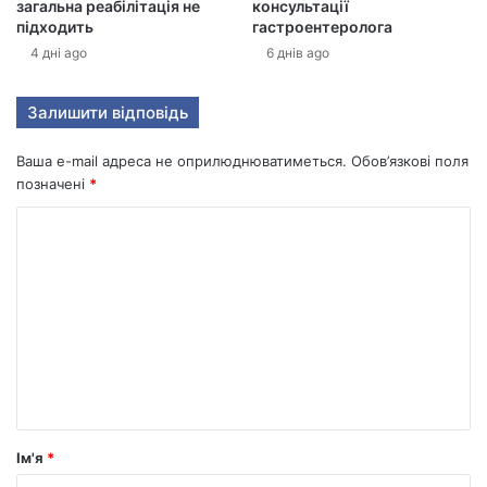
загальна реабілітація не
консультації
підходить
гастроентеролога
4 дні ago
6 днів ago
Залишити відповідь
Ваша e-mail адреса не оприлюднюватиметься.
Обов’язкові поля
позначені
*
К
о
м
е
н
т
а
р
Ім'я
*
*