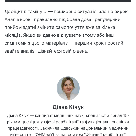
Дефіцит вітаміну D — поширена ситуація, але не вирок.
Аналіз крові, правильно підібрана доза і регулярний
прийом здатні змінити самопочуття вже за кілька
місяців. Якщо ви давно відчуваєте втому або інші
симптоми з цього матеріалу — перший крок простий:
здайте аналіз і дізнайтеся свій рівень.
Діана Кічук
Діана Кічук — кандидат медичних наук, спеціаліст з понад 15-
річним досвідом у сфері реабілітації та функціональної оцінки
працездатності. Закінчила Одеський національний медичний
університет (ОНМедУ) за напрямком "Фізичної реабілітації,