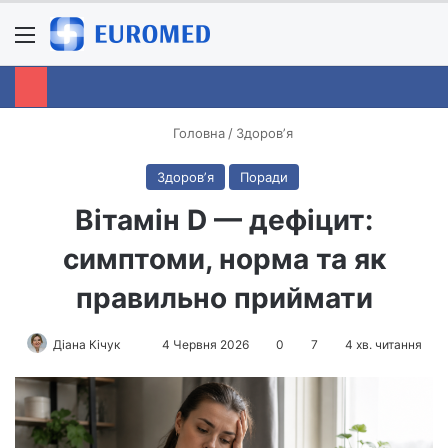
Menu
S
Головна
/
Здоровʼя
Здоровʼя
Поради
Вітамін D — дефіцит:
симптоми, норма та як
правильно приймати
Діана Кічук
S
4 Червня 2026
0
7
4 хв. читання
e
n
d
a