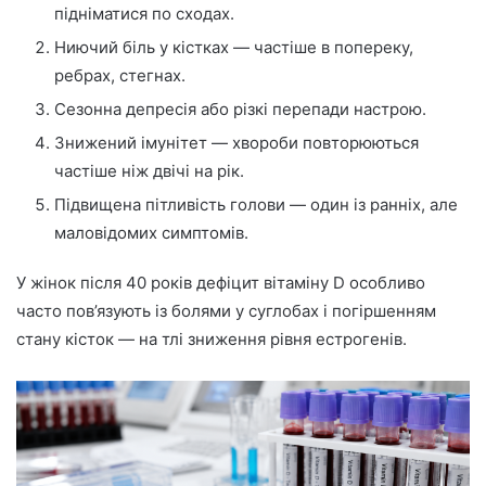
підніматися по сходах.
Ниючий біль у кістках — частіше в попереку,
ребрах, стегнах.
Сезонна депресія або різкі перепади настрою.
Знижений імунітет — хвороби повторюються
частіше ніж двічі на рік.
Підвищена пітливість голови — один із ранніх, але
маловідомих симптомів.
У жінок після 40 років дефіцит вітаміну D особливо
часто пов’язують із болями у суглобах і погіршенням
стану кісток — на тлі зниження рівня естрогенів.