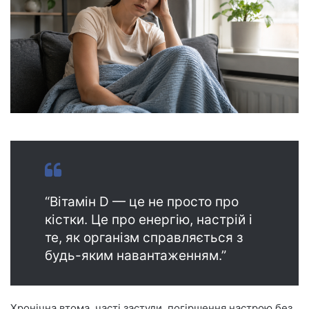
n
e
m
a
i
l
“Вітамін D — це не просто про
кістки. Це про енергію, настрій і
те, як організм справляється з
будь-яким навантаженням.”
Хронічна втома, часті застуди, погіршення настрою без