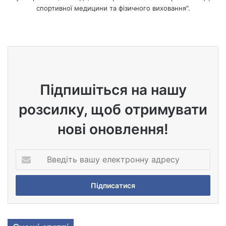
спортивної медицини та фізичного виховання".
We
bsi
te
Підпишіться на нашу
розсилку, щоб отримувати
нові оновлення!
В
в
е
д
і
т
ь