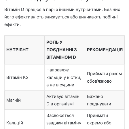
Вітамін D працює в парі з іншими нутрієнтами. Без них
його ефективність знижується або виникають побічні
ефекти.
РОЛЬ У
НУТРІЄНТ
ПОЄДНАННІ З
РЕКОМЕНДАЦІЯ
ВІТАМІНОМ D
Направляє
Приймати разом
Вітамін K2
кальцій у кістки,
обов’язково
а не в судини
Активує вітамін
Бажано
Магній
D в організмі
поєднувати
Засвоюється
Приймати
Кальцій
завдяки вітаміну
окремо або