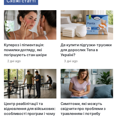
Схожі статті
в
а
ш
у
е
л
е
к
Купероз і пігментація:
Де купити підгузки-трусики
т
помилки догляду, які
для дорослих Tena в
р
погіршують стан шкіри
Україні?
о
2 дні ago
3 дні ago
н
н
у
а
д
р
е
с
Центр реабілітації та
Симптоми, які можуть
у
відновлення для військових:
свідчити про проблеми з
особливості програм і чому
травленням і потребу