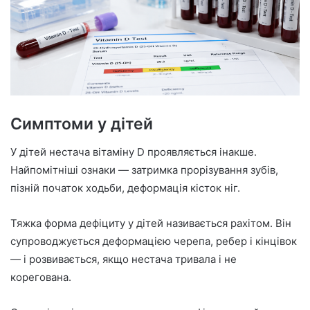
Симптоми у дітей
У дітей нестача вітаміну D проявляється інакше.
Найпомітніші ознаки — затримка прорізування зубів,
пізній початок ходьби, деформація кісток ніг.
Тяжка форма дефіциту у дітей називається рахітом. Він
супроводжується деформацією черепа, ребер і кінцівок
— і розвивається, якщо нестача тривала і не
корегована.