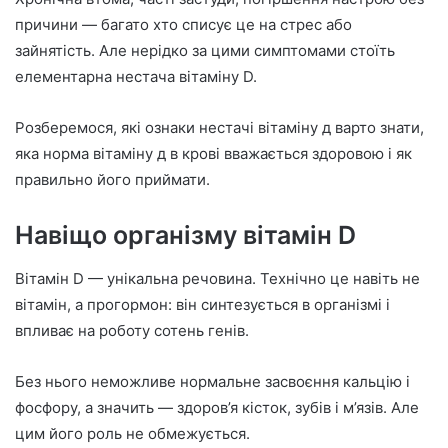
причини — багато хто списує це на стрес або
зайнятість. Але нерідко за цими симптомами стоїть
елементарна нестача вітаміну D.
Розберемося, які ознаки нестачі вітаміну д варто знати,
яка норма вітаміну д в крові вважається здоровою і як
правильно його приймати.
Навіщо організму вітамін D
Вітамін D — унікальна речовина. Технічно це навіть не
вітамін, а прогормон: він синтезується в організмі і
впливає на роботу сотень генів.
Без нього неможливе нормальне засвоєння кальцію і
фосфору, а значить — здоров’я кісток, зубів і м’язів. Але
цим його роль не обмежується.