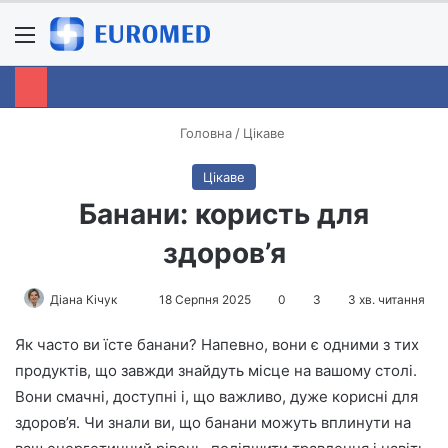
Menu
S
Головна
/
Цікаве
Цікаве
Банани: користь для
здоров’я
Діана Кічук
S
18 Серпня 2025
0
3
3 хв. читання
e
Як часто ви їсте банани? Напевно, вони є одними з тих
n
продуктів, що завжди знайдуть місце на вашому столі.
d
Вони смачні, доступні і, що важливо, дуже корисні для
a
n
здоров’я. Чи знали ви, що банани можуть вплинути на
e