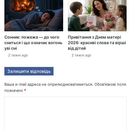
у
а
д
р
е
с
Сонник: пожежа — до чого
Привітання з Днем матері
у
сниться і що означає вогонь
2026: красиві слова та вірші
уві сні
від дітей
2 тижні ago
2 тижні ago
Залишити відповідь
Ваша e-mail адреса не оприлюднюватиметься.
Обов’язкові поля
позначені
*
К
о
м
е