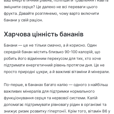
ваш енергетичний рівень, поліпшити травлення і навіть
m
зміцнити серце? Це далеко не всі переваги цього
a
фрукта. Давайте розглянемо, чому варто включити
i
банани у свій раціон.
l
Харчова цінність бананів
Банани — це не тільки смачно, а й корисно. Один
середній банан містить близько 90-100 калорій, що
робить його відмінним перекусом для тих, хто хоче
підтримати енергетичний рівень протягом дня. Це не
просто природні цукри, а й важливі вітаміни й мінерали.
По-перше, в бананах багато калію — одного з найбільш
важливих мінералів для підтримки нормального
функціонування серця та нервової системи. Калій
допомагає підтримувати рівновагу рідин в організмі та
знижує ризик розвитку гіпертонії. Крім того, вітамін B6 у