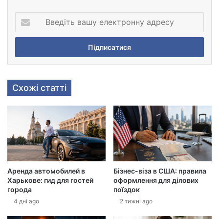
В
в
е
д
і
т
ь
Схожі статті
в
а
ш
у
е
л
е
к
Аренда автомобилей в
Бізнес-віза в США: правила
т
Харькове: гид для гостей
оформлення для ділових
р
города
поїздок
о
4 дні ago
2 тижні ago
н
н