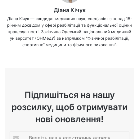
Діана Кічук
Діана Кічук — кандидат медичних наук, спеціаліст з понад 15-
річним досвідом у сфері реабілітації та функціональної оцінки
працездатності. Закінчила Одеський національний медичний
університет (ОНМедУ) за напрямком "Фізичної реабілітації,
спортивної медицини та фізичного виховання".
We
bsi
te
Підпишіться на нашу
розсилку, щоб отримувати
нові оновлення!
В