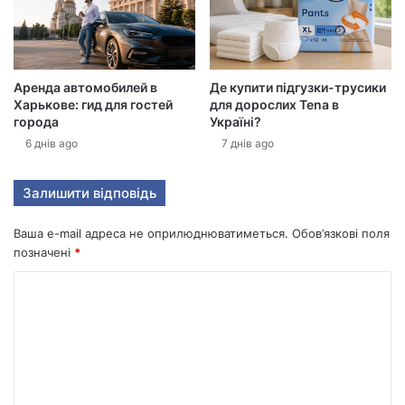
д
р
е
с
у
Аренда автомобилей в
Де купити підгузки-трусики
Харькове: гид для гостей
для дорослих Tena в
города
Україні?
6 днів ago
7 днів ago
Залишити відповідь
Ваша e-mail адреса не оприлюднюватиметься.
Обов’язкові поля
позначені
*
К
о
м
е
н