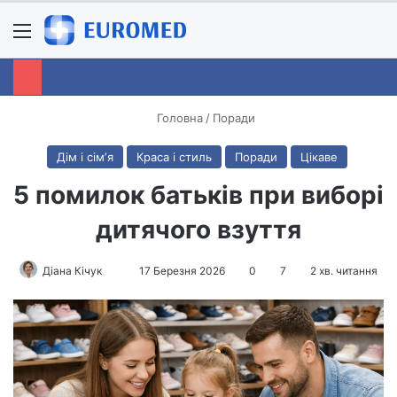
Menu
S
Головна
/
Поради
Дім і сімʼя
Краса і стиль
Поради
Цікаве
5 помилок батьків при виборі
дитячого взуття
Діана Кічук
S
17 Березня 2026
0
7
2 хв. читання
e
n
d
a
n