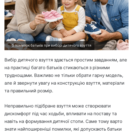
e
m
a
i
l
5 помилок батьків при виборі дитячого взуття
Вибір дитячого взуття здається простим завданням, але
на практиці багато батьків стикаються з різними
труднощами. Важливо не тільки обрати гарну модель,
але й звернути увагу на конструкцію взуття, матеріали
та правильний розмір.
Неправильно підібране взуття може створювати
дискомфорт під час ходьби, впливати на поставу та
навіть на формування дитячої стопи. Саме тому варто
знати найпоширеніші помилки, які допускають батьки