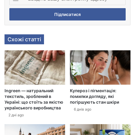
в
е
д
і
т
ь
Схожі статті
в
а
ш
у
е
л
е
к
Ingreen — натуральний
Купероз і пігментація:
т
текстиль, зроблений в
помилки догляду, які
р
Україні: що стоїть за якістю
погіршують стан шкіри
о
українського виробництва
6 днів ago
н
2 дні ago
н
у
а