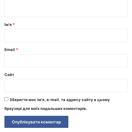
т
а
р
Ім'я
*
*
Email
*
Сайт
Зберегти моє ім'я, e-mail, та адресу сайту в цьому
браузері для моїх подальших коментарів.